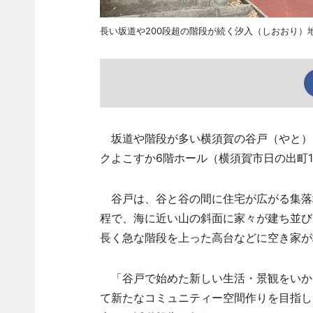
長い坂道や200段超の階段が続く汐入（しおおり）
坂道や階段が多い横須賀の谷戸（やと）を
クよこすか6階ホール（横須賀市日の出町
谷戸は、谷と谷の間に住宅が広がる集落
程で、海に近い山の斜面に家々が建ち並び
長く急な階段を上った高台などに空き家が
「谷戸で始めた新しい生活・景観をいか
て新たなコミュニティー空間作りを目指し