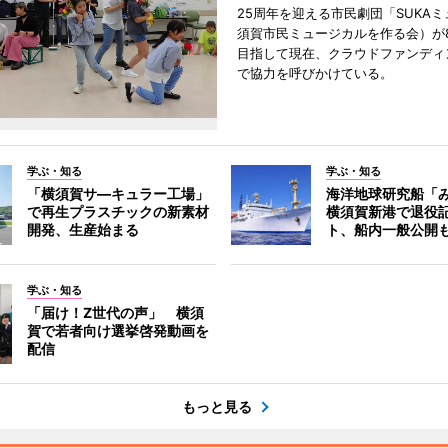
25周年を迎える市民劇団「SUKA
須賀市民ミュージカルを作る会）が
目指して現在、クラウドファンディ
で協力を呼びかけている。
学ぶ・知る
学ぶ・知る
「横須賀サ―キュラー工場」
海洋地球研究船「
で再生プラスチックの新素材
横須賀新港で退役
開発、生産始まる
ト、船内一般公開
学ぶ・知る
「届け！Z世代の声」 横須
賀で若者向け選挙啓発動画を
配信
もっと見る