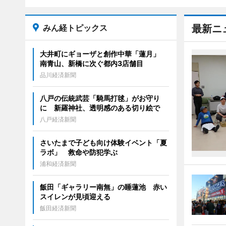
みん経トピックス
最新ニ
大井町にギョーザと創作中華「蓮月」
南青山、新橋に次ぐ都内3店舗目
品川経済新聞
八戸の伝統武芸「騎馬打毬」がお守り
に 新羅神社、透明感のある切り絵で
八戸経済新聞
さいたまで子ども向け体験イベント「夏
ラボ」 救命や防犯学ぶ
浦和経済新聞
飯田「ギャラリー南無」の睡蓮池 赤い
スイレンが見頃迎える
飯田経済新聞