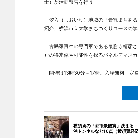
士）が活動報告を行う。
汐入（しおいり）地域の「景観まちある
紹介。横浜市立大学まちづくりコースの学
古民家再生の専門家である最勝寺靖彦さん
戸の将来像や可能性を探るパネルディスカ
開催は13時30分～17時。入場無料。定員
横須賀の「都市景観賞」決まる－
浦トンネルなど10点（横須賀経