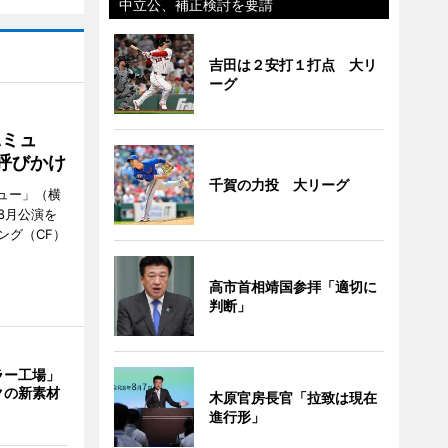
中立公、補正検討を要請
吉田は２安打１打点 大リ
ーグ
Aミュ
呼びかけ
千賀の力投 大リーグ
ミュー」（横
8月公演を
ング（CF）
高市首相靖国参拝「適切に
判断」
ラー工場」
クの新素材
木原官房長官「拉致は現在
進行形」