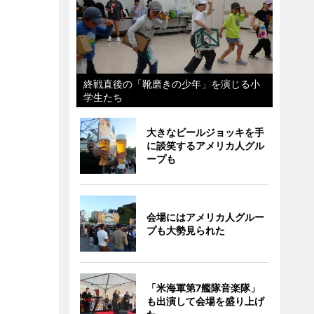
終戦直後の「靴磨きの少年」を演じる小
学生たち
大きなビールジョッキを手
に談笑するアメリカ人グル
ープも
会場にはアメリカ人グルー
プも大勢見られた
「米海軍第7艦隊音楽隊」
も出演して会場を盛り上げ