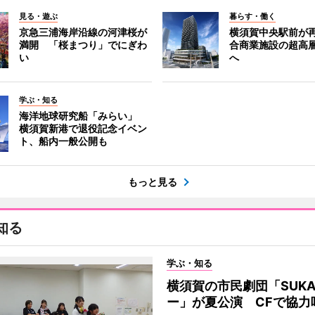
見る・遊ぶ
暮らす・働く
京急三浦海岸沿線の河津桜が
横須賀中央駅前が
満開 「桜まつり」でにぎわ
合商業施設の超高
い
へ
学ぶ・知る
海洋地球研究船「みらい」
横須賀新港で退役記念イベン
ト、船内一般公開も
もっと見る
知る
学ぶ・知る
横須賀の市民劇団「SUK
ー」が夏公演 CFで協力