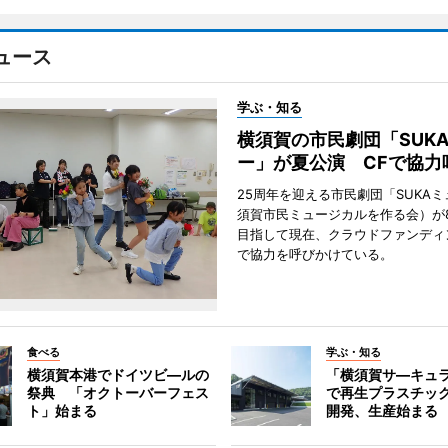
ュース
学ぶ・知る
横須賀の市民劇団「SUK
ー」が夏公演 CFで協力
25周年を迎える市民劇団「SUKA
須賀市民ミュージカルを作る会）が
目指して現在、クラウドファンディ
で協力を呼びかけている。
食べる
学ぶ・知る
横須賀本港でドイツビ―ルの
「横須賀サ―キュ
祭典 「オクトーバーフェス
で再生プラスチッ
ト」始まる
開発、生産始まる