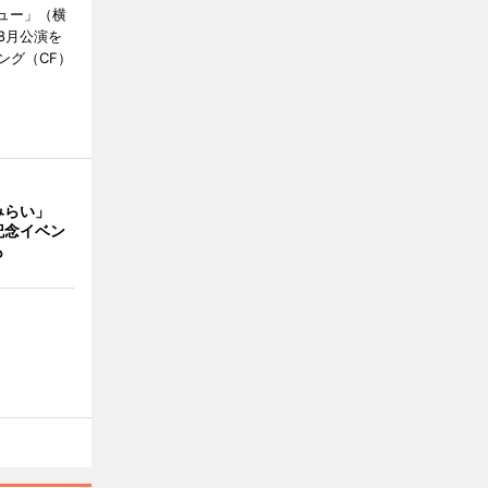
ミュー」（横
8月公演を
ング（CF）
みらい」
記念イベン
も