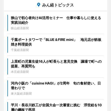
みん経トピックス
狭山で初心者向けAI活用セミナー 仕事や暮らしに使える
実践法紹介
狭山経済新聞
千葉ポートタワーで「BLUE＆FIRE mini」 地元店が鉄板
焼き料理提供
千葉経済新聞
上里町の児童生徒16人が町長らと意見交換 議場で町への
提案、再質問も
本庄経済新聞
河内小阪の「cuisine HAGI」が2周年 旬の食材使い、日
替わりで
東大阪経済新聞
平川・長谷川鉄工が全国大会一次審査に挑む 浮世絵を10
層の鋼板で再現