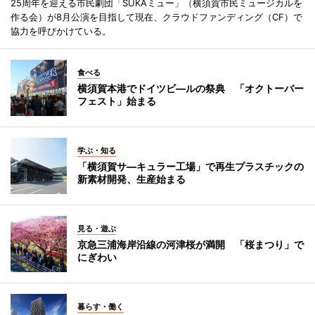
25周年を迎える市民劇団「SUKAミュー」（横須賀市民ミュージカルを
作る会）が8月公演を目指して現在、クラウドファンディング（CF）で
協力を呼びかけている。
食べる
横須賀本港でドイツビ―ルの祭典 「オクトーバー
フェスト」始まる
学ぶ・知る
「横須賀サ―キュラー工場」で再生プラスチックの
新素材開発、生産始まる
見る・遊ぶ
京急三浦海岸沿線の河津桜が満開 「桜まつり」で
にぎわい
暮らす・働く