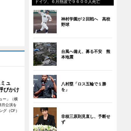
ドイツ、６月熱波で９６００人死亡
神村学園が２回戦へ 高校
野球
台風へ備え、募る不安 熊
本地震
Aミュ
八村塁「ロス五輪で１勝
呼びかけ
を」
ミュー」（横
8月公演を
ング（CF）
非核三原則見直し、予断せ
ず