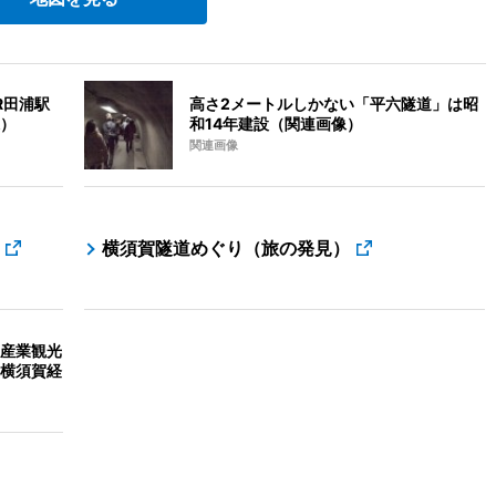
R田浦駅
高さ2メートルしかない「平六隧道」は昭
）
和14年建設（関連画像）
関連画像
横須賀隧道めぐり（旅の発見）
産業観光
横須賀経