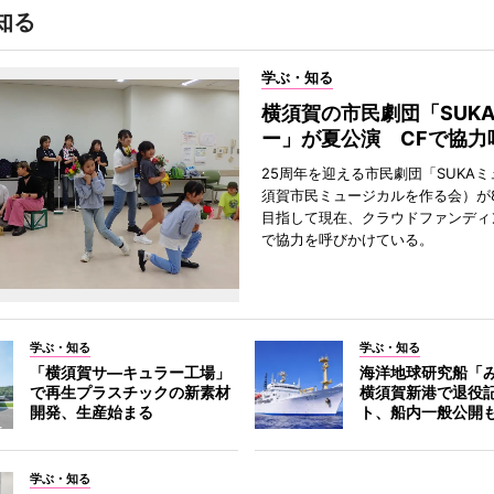
知る
学ぶ・知る
横須賀の市民劇団「SUK
ー」が夏公演 CFで協力
25周年を迎える市民劇団「SUKA
須賀市民ミュージカルを作る会）が
目指して現在、クラウドファンディ
で協力を呼びかけている。
学ぶ・知る
学ぶ・知る
「横須賀サ―キュラー工場」
海洋地球研究船「
で再生プラスチックの新素材
横須賀新港で退役
開発、生産始まる
ト、船内一般公開
学ぶ・知る