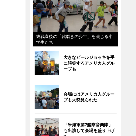
終戦直後の「靴磨きの少年」を演じる小
学生たち
大きなビールジョッキを手
に談笑するアメリカ人グル
ープも
会場にはアメリカ人グルー
プも大勢見られた
「米海軍第7艦隊音楽隊」
も出演して会場を盛り上げ