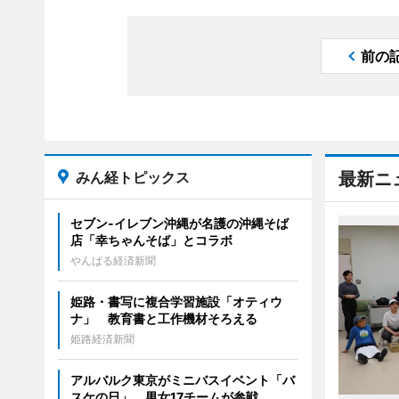
前の
みん経トピックス
最新ニ
セブン‐イレブン沖縄が名護の沖縄そば
店「幸ちゃんそば」とコラボ
やんばる経済新聞
姫路・書写に複合学習施設「オティウ
ナ」 教育書と工作機材そろえる
姫路経済新聞
アルバルク東京がミニバスイベント「バ
スケの日」 男女17チームが参戦