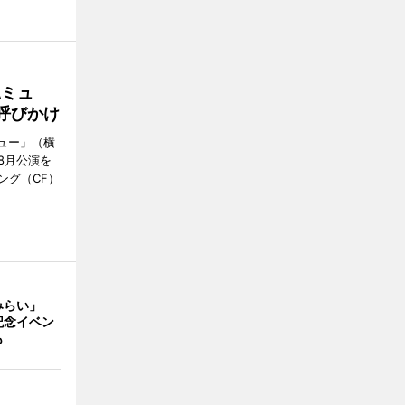
Aミュ
呼びかけ
ミュー」（横
8月公演を
ング（CF）
みらい」
記念イベン
も