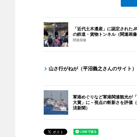
「近代土木遺産」に認定されたJ
の鉄道・貨物トンネル（関連画像
関連画像
山さ行がねが（平沼義之さんのサイト）
軍港めぐりなど軍港関連観光が「
大賞」に－視点の斬新さを評価（
済新聞）