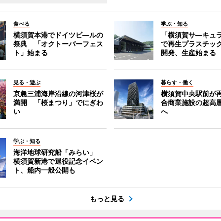
食べる
学ぶ・知る
横須賀本港でドイツビ―ルの
「横須賀サ―キュ
祭典 「オクトーバーフェス
で再生プラスチッ
ト」始まる
開発、生産始まる
見る・遊ぶ
暮らす・働く
京急三浦海岸沿線の河津桜が
横須賀中央駅前が
満開 「桜まつり」でにぎわ
合商業施設の超高
い
へ
学ぶ・知る
海洋地球研究船「みらい」
横須賀新港で退役記念イベン
ト、船内一般公開も
もっと見る