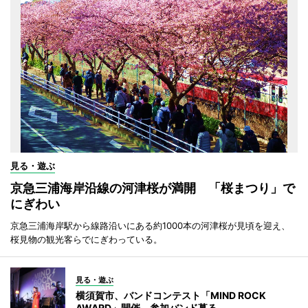
見る・遊ぶ
京急三浦海岸沿線の河津桜が満開 「桜まつり」で
にぎわい
京急三浦海岸駅から線路沿いにある約1000本の河津桜が見頃を迎え、
桜見物の観光客らでにぎわっている。
見る・遊ぶ
横須賀市、バンドコンテスト「MIND ROCK
AWARD」開催 参加バンド募る