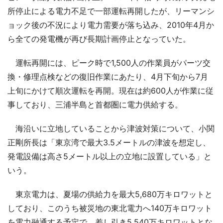
所停止による電力不足で一部運転再開したが、リーマンシ
ョック後の不況により電力需要が落ち込み、2010年4月か
ら全ての発電機が再び長期計画停止となっていた。
運転再開には、ピーク時で1,500人の作業員がパーツ交
換・修理点検などの復旧作業にあたり、4月下旬から7月
上旬にかけて順次運転を再開。現在は約600人が作業に従
事しており、三浦半島と首都圏に電力供給する。
海沿いに立地していることから津波対策について、小関
正剛所長は「東京湾で最大3.5メートルの津波を想定し、
発電設備は高さ5メートル以上の立地に設置している」と
いう。
東京電力は、夏場の供給力を最大5,680万キロワットと
しており、このうち被災地の東北電力へ140万キロワット
を電力融通する予定で、差し引き5,540万キロワットとな