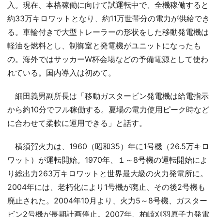
入。現在、本格稼働に向けて試運転中で、全機稼働すると
約33万キロワットとなり、約11万世帯分の電力が供給でき
る。車輪付きで大型トレーラーの形状をした移動発電機は
軽油を燃料とし、制御室と発電機がユニットになったも
の。海外ではサッカーW杯会場などの予備電源として使わ
れている。国内導入は初めて。
細田義男副所長は「移動ガスタービン発電機は給電指示
から約10分でフル稼働する。夏場の電力使用ピーク時など
に合わせて柔軟に運用できる」と話す。
横須賀火力は、1960（昭和35）年に1号機（26.5万キロ
ワット）が運転開始。1970年、１～8号機の運転開始によ
り総出力263万キロワットと世界最大級の火力発電所に。
2004年には、老朽化により1号機が廃止、その後2号機も
廃止された。2004年10月より、火力5～8号機、ガスター
ビン2号機が長期計画停止。2007年、柏崎刈羽原子力発電