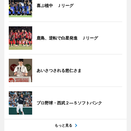
喜ぶ植中 Ｊリーグ
鹿島、逆転で白星発進 Ｊリーグ
あいさつされる悠仁さま
プロ野球・西武２―５ソフトバンク
もっと見る