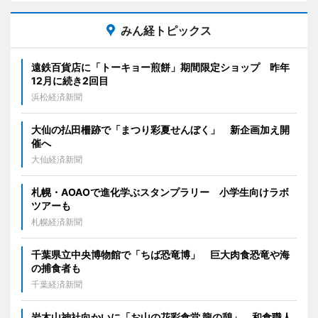
みん経トピックス
遠鉄百貨店に「トーキョー煎餅」期間限定ショップ 昨年
12月に続き2回目
浜松経済新聞
大仙の払田柵跡で「まつり彩夏せんぼく」 新企画加え開
催へ
大仙経済新聞
札幌・AOAOで進化学ぶスタンプラリー 小学生向けラボ
ツアーも
札幌経済新聞
千葉県立中央博物館で「ちば恐竜博」 巨大肉食恐竜や海
の捕食者も
千葉経済新聞
岩木山神社向かいに「お山の花彩食堂 龍の憩」 和食職人