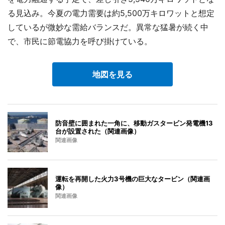
る見込み。今夏の電力需要は約5,500万キロワットと想定
しているが微妙な需給バランスだ。異常な猛暑が続く中
で、市民に節電協力を呼び掛けている。
地図を見る
防音壁に囲まれた一角に、移動ガスタービン発電機13
台が設置された（関連画像）
関連画像
運転を再開した火力3号機の巨大なタービン（関連画
像）
関連画像