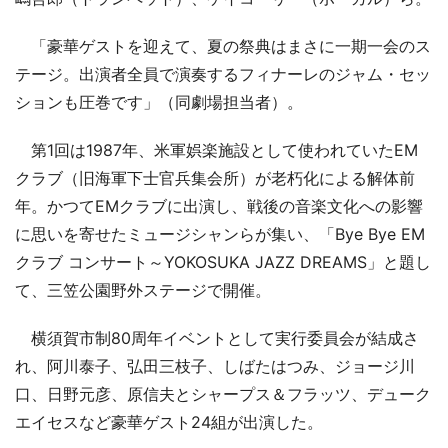
「豪華ゲストを迎えて、夏の祭典はまさに一期一会のス
テージ。出演者全員で演奏するフィナーレのジャム・セッ
ションも圧巻です」（同劇場担当者）。
第1回は1987年、米軍娯楽施設として使われていたEM
クラブ（旧海軍下士官兵集会所）が老朽化による解体前
年。かつてEMクラブに出演し、戦後の音楽文化への影響
に思いを寄せたミュージシャンらが集い、「Bye Bye EM
クラブ コンサート～YOKOSUKA JAZZ DREAMS」と題し
て、三笠公園野外ステージで開催。
横須賀市制80周年イベントとして実行委員会が結成さ
れ、阿川泰子、弘田三枝子、しばたはつみ、ジョージ川
口、日野元彦、原信夫とシャープス＆フラッツ、デューク
エイセスなど豪華ゲスト24組が出演した。