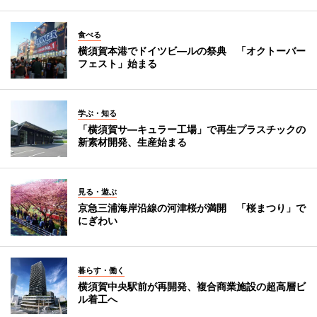
食べる
横須賀本港でドイツビ―ルの祭典 「オクトーバー
フェスト」始まる
学ぶ・知る
「横須賀サ―キュラー工場」で再生プラスチックの
新素材開発、生産始まる
見る・遊ぶ
京急三浦海岸沿線の河津桜が満開 「桜まつり」で
にぎわい
暮らす・働く
横須賀中央駅前が再開発、複合商業施設の超高層ビ
ル着工へ