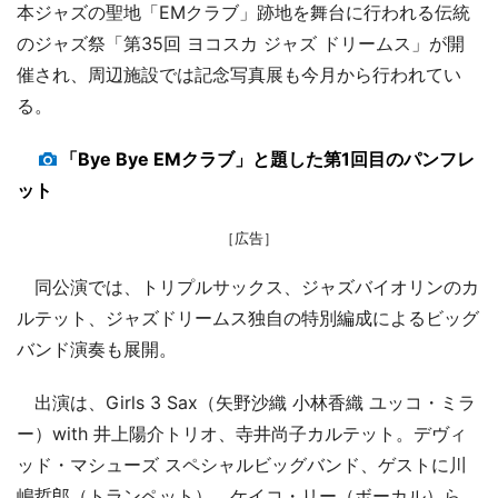
本ジャズの聖地「EMクラブ」跡地を舞台に行われる伝統
のジャズ祭「第35回 ヨコスカ ジャズ ドリームス」が開
催され、周辺施設では記念写真展も今月から行われてい
る。
「Bye Bye EMクラブ」と題した第1回目のパンフレ
ット
［広告］
同公演では、トリプルサックス、ジャズバイオリンのカ
ルテット、ジャズドリームス独自の特別編成によるビッグ
バンド演奏も展開。
出演は、Girls 3 Sax（矢野沙織 小林香織 ユッコ・ミラ
ー）with 井上陽介トリオ、寺井尚子カルテット。デヴィ
ッド・マシューズ スペシャルビッグバンド、ゲストに川
嶋哲郎（トランペット）、ケイコ・リー（ボーカル）ら。