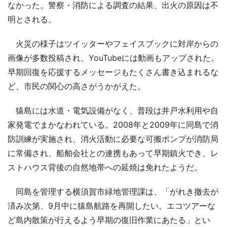
なかった。警察・消防による調査の結果、出火の原因は不
明とされる。
火災の様子はツイッターやフェイスブックに対岸からの
画像が多数投稿され、YouTubeには動画もアップされた。
早期回復を応援するメッセージもたくさん書き込まれるな
ど、市民の関心の高さがうかがえた。
猿島には水道・電気設備がなく、普段は井戸水利用や自
家発電でまかなわれている。2008年と2009年に同島で消
防訓練が実施され、消火活動に必要な可搬ポンプが消防局
に常備され、船舶会社との連携もあって早期鎮火でき、レ
ストハウス背後の自然地帯への延焼は免れたようだ。
同島を管理する横須賀市緑地管理課は、「がれき撤去が
済み次第、9月中に猿島航路を再開したい。エコツアーな
ど島内散策が行えるよう早期の復旧作業にあたる」とい