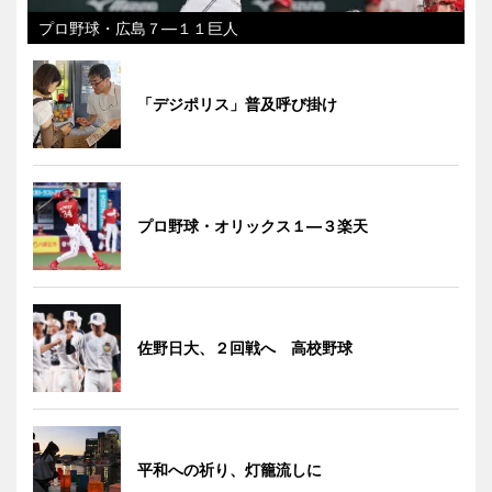
プロ野球・広島７―１１巨人
「デジポリス」普及呼び掛け
プロ野球・オリックス１―３楽天
佐野日大、２回戦へ 高校野球
平和への祈り、灯籠流しに