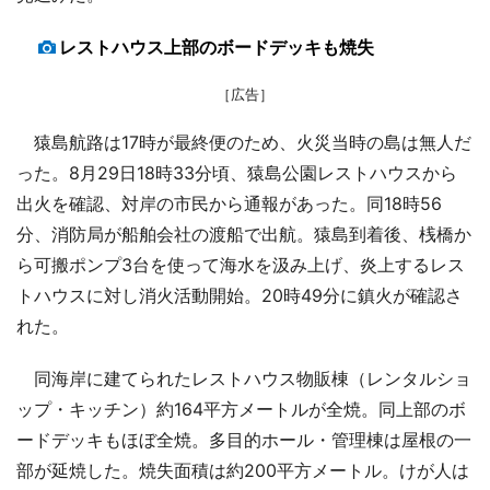
レストハウス上部のボードデッキも焼失
［広告］
猿島航路は17時が最終便のため、火災当時の島は無人だ
った。8月29日18時33分頃、猿島公園レストハウスから
出火を確認、対岸の市民から通報があった。同18時56
分、消防局が船舶会社の渡船で出航。猿島到着後、桟橋か
ら可搬ポンプ3台を使って海水を汲み上げ、炎上するレス
トハウスに対し消火活動開始。20時49分に鎮火が確認さ
れた。
同海岸に建てられたレストハウス物販棟（レンタルショ
ップ・キッチン）約164平方メートルが全焼。同上部のボ
ードデッキもほぼ全焼。多目的ホール・管理棟は屋根の一
部が延焼した。焼失面積は約200平方メートル。けが人は