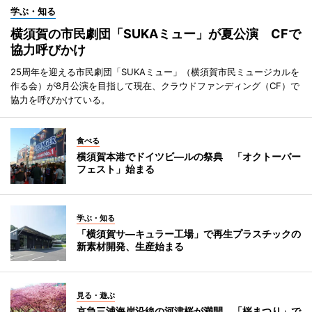
学ぶ・知る
横須賀の市民劇団「SUKAミュー」が夏公演 CFで
協力呼びかけ
25周年を迎える市民劇団「SUKAミュー」（横須賀市民ミュージカルを
作る会）が8月公演を目指して現在、クラウドファンディング（CF）で
協力を呼びかけている。
食べる
横須賀本港でドイツビ―ルの祭典 「オクトーバー
フェスト」始まる
学ぶ・知る
「横須賀サ―キュラー工場」で再生プラスチックの
新素材開発、生産始まる
見る・遊ぶ
京急三浦海岸沿線の河津桜が満開 「桜まつり」で