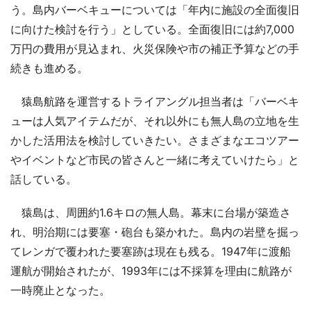
う。島内バーベキューについては「年内に施設の全面復旧
に向けた検討を行う」としている。全面復旧には約7,000
万円の費用が見込まれ、火災保険や市の補正予算などの手
続きも進める。
猿島航路を運営するトライアングル担当者は「バーベキ
ューは人気アイテムだが、それ以外にも無人島の立地を生
かした活用法を検討していきたい。さまざまなエコツアー
やイベントなど市民の皆さんと一緒に考えていけたら」と
話している。
猿島は、周囲約1.6キロの無人島。幕末に台場が築造さ
れ、明治期には要塞・砲台も築かれた。島内の岩壁を掘っ
てレンガで覆われた要塞跡は現在も残る。1947年に渡船
運航が開始されたが、1993年には不採算を理由に航路が
一時廃止となった。