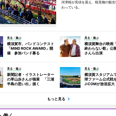
河津桜が見頃を迎え、桜見物の観光
わっている。
見る・遊ぶ
見る・遊ぶ
横須賀市、バンドコンテスト
横須賀舞台の映画
「MIND ROCK AWARD」開
終わらない歌」公
催 参加バンド募る
さんら出演
見る・遊ぶ
見る・遊ぶ
新聞記者・イラストレーター
横須賀スタジアム
の草山歩さんが個展 「三浦
球ファーム公式戦
半島の思い出」描く
J:COMが放送拡大
もっと見る
・働く