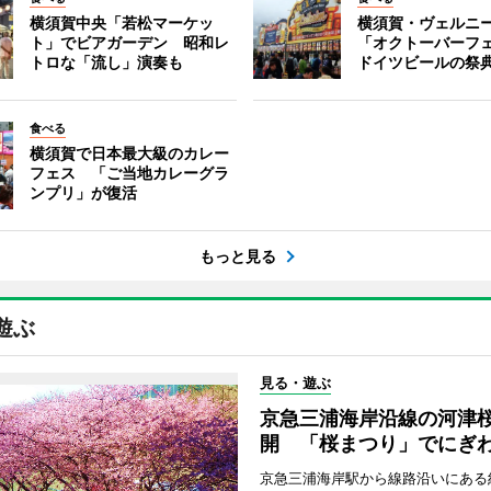
横須賀中央「若松マーケッ
横須賀・ヴェルニ
ト」でビアガーデン 昭和レ
「オクトーバーフ
トロな「流し」演奏も
ドイツビールの祭
食べる
横須賀で日本最大級のカレー
フェス 「ご当地カレーグラ
ンプリ」が復活
もっと見る
遊ぶ
見る・遊ぶ
京急三浦海岸沿線の河津
開 「桜まつり」でにぎ
京急三浦海岸駅から線路沿いにある約