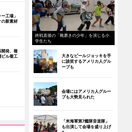
ラー工場」
クの新素材
終戦直後の「靴磨きの少年」を演じる小
学生たち
再開発、複
大きなビールジョッキを手
層ビル着工
に談笑するアメリカ人グル
ープも
会場にはアメリカ人グルー
プも大勢見られた
「米海軍第7艦隊音楽隊」
も出演して会場を盛り上げ