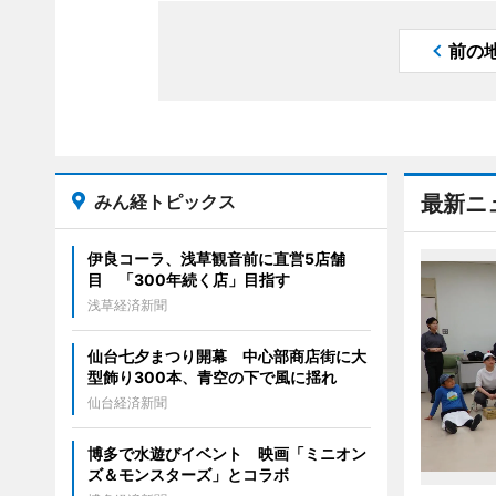
前の
みん経トピックス
最新ニ
伊良コーラ、浅草観音前に直営5店舗
目 「300年続く店」目指す
浅草経済新聞
仙台七夕まつり開幕 中心部商店街に大
型飾り300本、青空の下で風に揺れ
仙台経済新聞
博多で水遊びイベント 映画「ミニオン
ズ＆モンスターズ」とコラボ