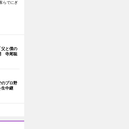
客らでにぎ
「父と僕の
開 寺尾聡
でのプロ野
を生中継