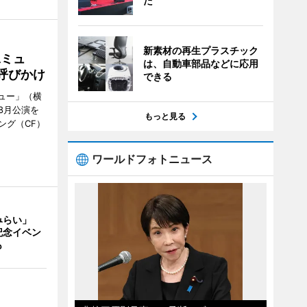
た
新素材の再生プラスチック
Aミュ
は、自動車部品などに応用
呼びかけ
できる
ミュー」（横
8月公演を
もっと見る
ング（CF）
ワールドフォトニュース
みらい」
記念イベン
も