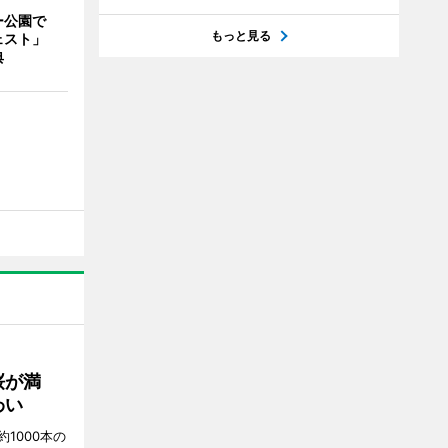
ー公園で
もっと見る
ェスト」
典
桜が満
わい
1000本の