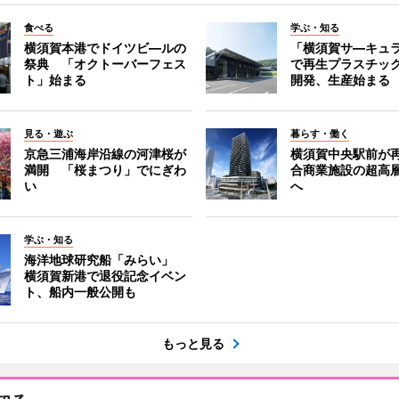
食べる
学ぶ・知る
横須賀本港でドイツビ―ルの
「横須賀サ―キュ
祭典 「オクトーバーフェス
で再生プラスチッ
ト」始まる
開発、生産始まる
見る・遊ぶ
暮らす・働く
京急三浦海岸沿線の河津桜が
横須賀中央駅前が
満開 「桜まつり」でにぎわ
合商業施設の超高
い
へ
学ぶ・知る
海洋地球研究船「みらい」
横須賀新港で退役記念イベン
ト、船内一般公開も
もっと見る