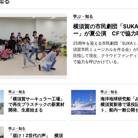
知る
学ぶ・知る
横須賀の市民劇団「SUK
ー」が夏公演 CFで協力
25周年を迎える市民劇団「SUKA
須賀市民ミュージカルを作る会）が
目指して現在、クラウドファンディ
で協力を呼びかけている。
学ぶ・知る
学ぶ・知る
「横須賀サ―キュラー工場」
海洋地球研究船「
で再生プラスチックの新素材
横須賀新港で退役
開発、生産始まる
ト、船内一般公開
学ぶ・知る
「届け！Z世代の声」 横須