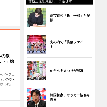
非核三原則見直し、予断せず
高市首相「祈 平和」と記
帳
丸の内で「倍倍ファイ
ト！」
ルの祭
スト」始
仙台七夕まつりが開幕
ーバーフェ
港沿いのヴェ
始まった。
韓国警察、サッカー協会を
捜索