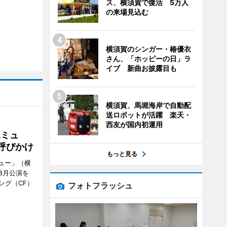
ス、横須賀で復活 5万人
の来場見込む
横須賀のシンガー・椿優衣
さん、「ホッピーの日」ラ
イブ 新曲お披露目も
横須賀、馬堀海岸で自動配
送ロボットが活躍 楽天・
西友が国内初運用
Aミュ
呼びかけ
もっと見る
ミュー」（横
8月公演を
ング（CF）
フォトフラッシュ