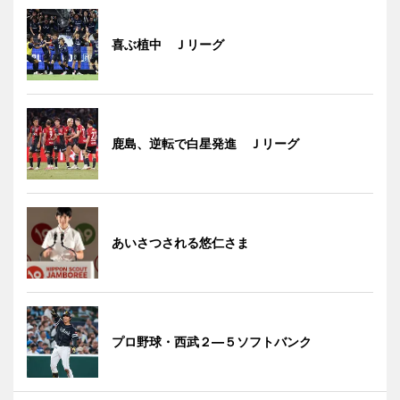
喜ぶ植中 Ｊリーグ
鹿島、逆転で白星発進 Ｊリーグ
あいさつされる悠仁さま
プロ野球・西武２―５ソフトバンク