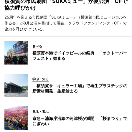
横須賀の市民劇団「SUKAミュー」が夏公演 CFで
協力呼びかけ
25周年を迎える市民劇団「SUKAミュー」（横須賀市民ミュージカルを
作る会）が8月公演を目指して現在、クラウドファンディング（CF）で
協力を呼びかけている。
食べる
横須賀本港でドイツビ―ルの祭典 「オクトーバー
フェスト」始まる
学ぶ・知る
「横須賀サ―キュラー工場」で再生プラスチックの
新素材開発、生産始まる
見る・遊ぶ
京急三浦海岸沿線の河津桜が満開 「桜まつり」で
にぎわい