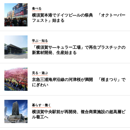
食べる
横須賀本港でドイツビ―ルの祭典 「オクトーバー
フェスト」始まる
学ぶ・知る
「横須賀サ―キュラー工場」で再生プラスチックの
新素材開発、生産始まる
見る・遊ぶ
京急三浦海岸沿線の河津桜が満開 「桜まつり」で
にぎわい
暮らす・働く
横須賀中央駅前が再開発、複合商業施設の超高層ビ
ル着工へ