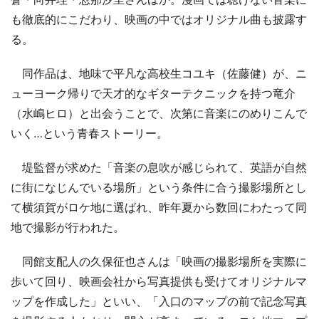
も徹底的にこだわり、映画の中ではオリジナル曲も披露す
る。
同作品は、地味で平凡な高校生コユキ（佐藤健）が、ニ
ューヨーク帰りで天才的なギターテクニックを持つ竜介
（水嶋ヒロ）と出会うことで、次第に音楽にのめりこんで
いく…という青春ストーリー。
堤監督が求めた「音楽の息吹が感じられて、英語が自然
に街になじんでいる場所」という条件に合う撮影場所とし
て横須賀がロケ地に選ばれ、昨年夏から数回にわたって同
地で撮影が行われた。
同館支配人の久保征也さんは「映画の撮影場所を実際に
歩いて回り、映画会社から写真提供も受けてオリジナルマ
ップを作成した」といい、「入口のマップの前で記念写真