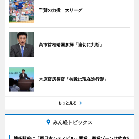
千賀の力投 大リーグ
高市首相靖国参拝「適切に判断」
木原官房長官「拉致は現在進行形」
もっと見る
みん経トピックス
博多駅前に「西日本シティビル」開業、商業ゾーンは飲食5