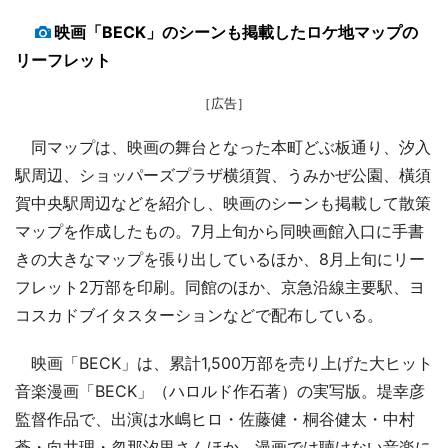
映画「BECK」のシーンも掲載したロケ地マップの
リーフレット
［広告］
同マップは、映画の舞台となった本町どぶ板通り、汐入
駅周辺、ショッパーズプラザ横須賀、うみかぜ公園、橫須
賀中央駅周辺などを紹介し、映画のシーンも掲載して散策
マップを作成したもの。7月上旬から同映画館入口に手書
きの大きなマップを張り出しているほか、8月上旬にリー
フレット2万部を印刷。同館のほか、京急沿線主要駅、ヨ
コスカドブイタスターションなどで配布している。
映画「BECK」は、累計1,500万部を売り上げた大ヒット
音楽漫画「BECK」（ハロルド作石著）の実写版。堤幸彦
監督作品で、出演は水嶋ヒロ・佐藤健・桐谷健太・中村
蒼・向井理・忽那汐里さんほか。漫画では聴けない音楽に