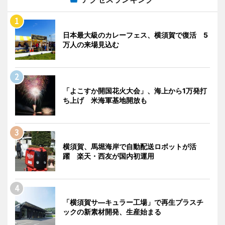
日本最大級のカレーフェス、横須賀で復活 5
万人の来場見込む
「よこすか開国花火大会」、海上から1万発打
ち上げ 米海軍基地開放も
横須賀、馬堀海岸で自動配送ロボットが活
躍 楽天・西友が国内初運用
「横須賀サ―キュラー工場」で再生プラスチ
ックの新素材開発、生産始まる