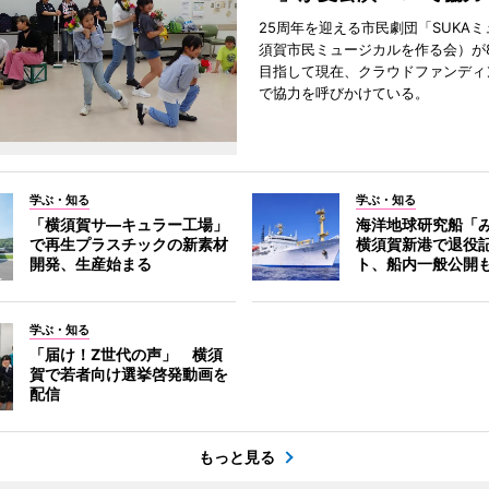
25周年を迎える市民劇団「SUKA
須賀市民ミュージカルを作る会）が
目指して現在、クラウドファンディ
で協力を呼びかけている。
学ぶ・知る
学ぶ・知る
「横須賀サ―キュラー工場」
海洋地球研究船「
で再生プラスチックの新素材
横須賀新港で退役
開発、生産始まる
ト、船内一般公開
学ぶ・知る
「届け！Z世代の声」 横須
賀で若者向け選挙啓発動画を
配信
もっと見る