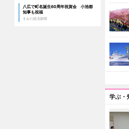
八広で町名誕生60周年祝賀会 小池都
知事も祝福
すみだ経済新聞
学ぶ・