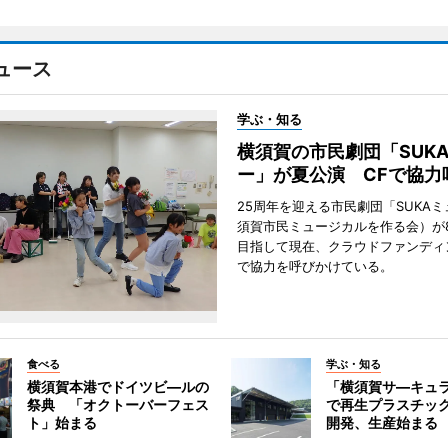
ュース
学ぶ・知る
横須賀の市民劇団「SUK
ー」が夏公演 CFで協力
25周年を迎える市民劇団「SUKA
須賀市民ミュージカルを作る会）が
目指して現在、クラウドファンディ
で協力を呼びかけている。
食べる
学ぶ・知る
横須賀本港でドイツビ―ルの
「横須賀サ―キュ
祭典 「オクトーバーフェス
で再生プラスチッ
ト」始まる
開発、生産始まる