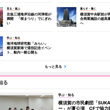
見る・遊ぶ
暮らす・働く
京急三浦海岸沿線の河津桜が
横須賀中央駅前が
満開 「桜まつり」でにぎわ
合商業施設の超高
い
へ
学ぶ・知る
海洋地球研究船「みらい」
横須賀新港で退役記念イベン
ト、船内一般公開も
もっと見る
知る
学ぶ・知る
横須賀の市民劇団「SUK
ー」が夏公演 CFで協力