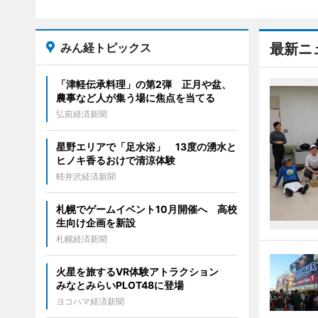
みん経トピックス
最新ニ
「津軽伝承料理」の第2弾 正月や盆、
農事など人が集う場に焦点を当てる
弘前経済新聞
星野エリアで「足水浴」 13度の湧水と
ヒノキ香るおけで清涼体験
軽井沢経済新聞
札幌でゲームイベント10月開催へ 高校
生向け企画を新設
札幌経済新聞
火星を旅するVR体験アトラクション
みなとみらいPLOT48に登場
ヨコハマ経済新聞