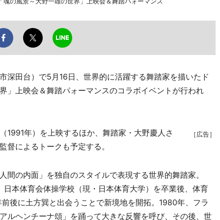
「魂の風景～大野一雄の世界」上映会＆舞踏パォーマンス
深田台）で5月16日、世界的に活躍する舞踏家を描いたド
界」上映会＆舞踏パォーマンスのコラボイベントが行われ
1991年）を上映するほか、舞踏家・大野慶人さ
［広告］
監督によるトークも予定する。
人間の内面」を独自のスタイルで表現する世界的舞踏家。
れ。日本体育会体操学校（現・日本体育大学）を卒業後、体育
年前後に土方巽と出会うことで新境地を開拓。1980年、フラ
アルヘンチーナ頌」を踊って大きな反響を呼び、その後、世