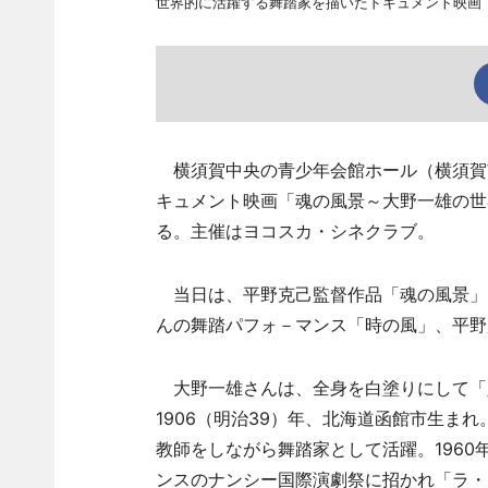
世界的に活躍する舞踏家を描いたドキュメント映画
横須賀中央の青少年会館ホール（横須賀市
キュメント映画「魂の風景～大野一雄の世
る。主催はヨコスカ・シネクラブ。
当日は、平野克己監督作品「魂の風景」（
んの舞踏パフォ－マンス「時の風」、平野
大野一雄さんは、全身を白塗りにして「
1906（明治39）年、北海道函館市生ま
教師をしながら舞踏家として活躍。1960
ンスのナンシー国際演劇祭に招かれ「ラ・