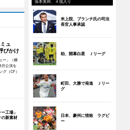
張本美和、４強入り
米上院、ブランチ氏の司法
長官人事承認
Aミュ
呼びかけ
柏、開幕白星 Ｊリーグ
ミュー」（横
8月公演を
ング（CF）
町田、大勝で発進 Ｊリー
グ
ラー工場」
日本、豪州に惜敗 ラグビ
クの新素材
ー