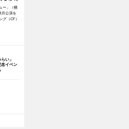
ミュー」（横
8月公演を
ング（CF）
みらい」
記念イベン
も