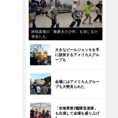
終戦直後の「靴磨きの少年」を演じる小
学生たち
大きなビールジョッキを手
に談笑するアメリカ人グル
ープも
会場にはアメリカ人グルー
プも大勢見られた
「米海軍第7艦隊音楽隊」
も出演して会場を盛り上げ