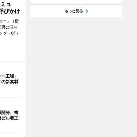
Aミュ
呼びかけ
もっと見る
ミュー」（横
8月公演を
ング（CF）
ラー工場」
クの新素材
再開発、複
層ビル着工