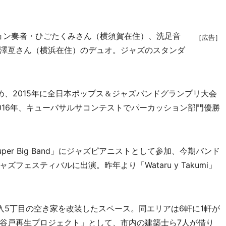
ョン奏者・ひごたくみさん（横須賀在住）、洗足音
［広告］
澤亙さん（横浜在住）のデュオ。ジャズのスタンダ
、2015年に全日本ポップス＆ジャズバンドグランプリ大会
016年、キューバサルサコンテストでパーカッション部門優勝
er Big Band」にジャズピアニストとして参加、今期バンド
ェスティバルに出演。昨年より「Wataru y Takumi」
5丁目の空き家を改装したスペース。同エリアは6軒に1軒が
谷戸再生プロジェクト」として、市内の建築士ら7人が借り