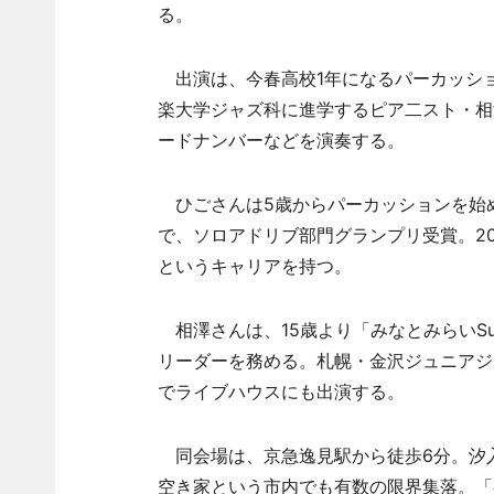
る。
出演は、今春高校1年になるパーカッシ
楽大学ジャズ科に進学するピア二スト・相
ードナンバーなどを演奏する。
ひごさんは5歳からパーカッションを始め
で、ソロアドリブ部門グランプリ受賞。2
というキャリアを持つ。
相澤さんは、15歳より「みなとみらいSup
リーダーを務める。札幌・金沢ジュニアジャズフ
でライブハウスにも出演する。
同会場は、京急逸見駅から徒歩6分。汐入
空き家という市内でも有数の限界集落。「