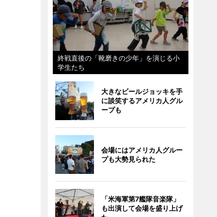
終戦直後の「靴磨きの少年」を演じる小
学生たち
大きなビールジョッキを手
に談笑するアメリカ人グル
ープも
会場にはアメリカ人グルー
プも大勢見られた
「米海軍第7艦隊音楽隊」
も出演して会場を盛り上げ