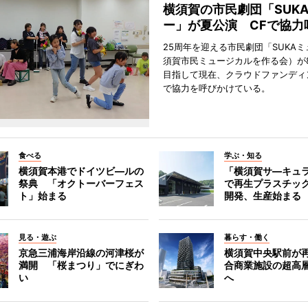
横須賀の市民劇団「SUK
ー」が夏公演 CFで協力
25周年を迎える市民劇団「SUKA
須賀市民ミュージカルを作る会）が
目指して現在、クラウドファンディ
で協力を呼びかけている。
食べる
学ぶ・知る
横須賀本港でドイツビ―ルの
「横須賀サ―キュ
祭典 「オクトーバーフェス
で再生プラスチッ
ト」始まる
開発、生産始まる
見る・遊ぶ
暮らす・働く
京急三浦海岸沿線の河津桜が
横須賀中央駅前が
満開 「桜まつり」でにぎわ
合商業施設の超高
い
へ