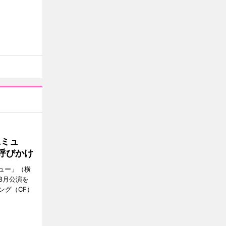
Aミュ
呼びかけ
ミュー」（横
8月公演を
ング（CF）