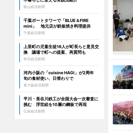
狭山経済新聞
千葉ポートタワーで「BLUE＆FIRE
mini」 地元店が鉄板焼き料理提供
千葉経済新聞
上里町の児童生徒16人が町長らと意見交
換 議場で町への提案、再質問も
本庄経済新聞
河内小阪の「cuisine HAGI」が2周年
旬の食材使い、日替わりで
東大阪経済新聞
平川・長谷川鉄工が全国大会一次審査に
挑む 浮世絵を10層の鋼板で再現
弘前経済新聞