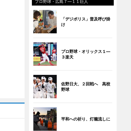
プロ野球・広島７―１１巨人
「デジポリス」普及呼び掛
け
プロ野球・オリックス１―
３楽天
佐野日大、２回戦へ 高校
野球
平和への祈り、灯籠流しに