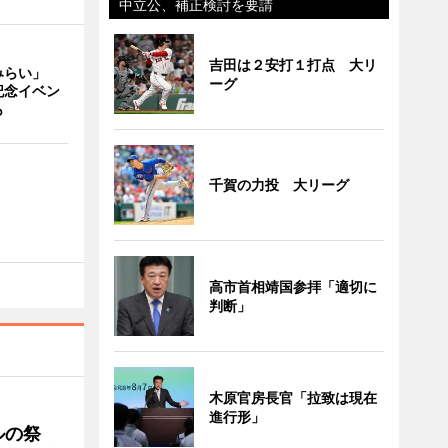
中立公、補正検討を要請
吉田は２安打１打点 大リ
みらい」
ーグ
記念イベン
も
千賀の力投 大リーグ
高市首相靖国参拝「適切に
判断」
木原官房長官「拉致は現在
進行形」
ルの祭