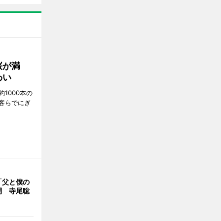
桜が満
わい
1000本の
客らでにぎ
「父と僕の
開 寺尾聡