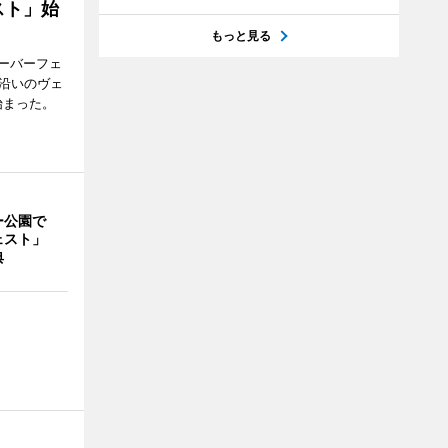
スト」始
もっと見る
ーバーフェ
港沿いのヴェ
始まった。
ー公園で
ェスト」
典