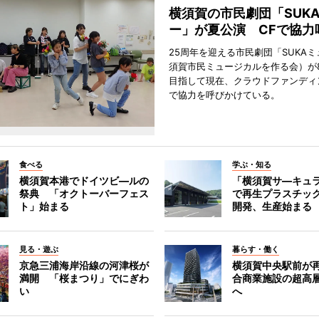
横須賀の市民劇団「SUK
ー」が夏公演 CFで協力
25周年を迎える市民劇団「SUKA
須賀市民ミュージカルを作る会）が
目指して現在、クラウドファンディ
で協力を呼びかけている。
食べる
学ぶ・知る
横須賀本港でドイツビ―ルの
「横須賀サ―キュ
祭典 「オクトーバーフェス
で再生プラスチッ
ト」始まる
開発、生産始まる
見る・遊ぶ
暮らす・働く
京急三浦海岸沿線の河津桜が
横須賀中央駅前が
満開 「桜まつり」でにぎわ
合商業施設の超高
い
へ