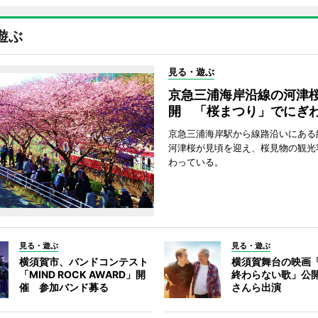
遊ぶ
見る・遊ぶ
京急三浦海岸沿線の河津
開 「桜まつり」でにぎ
京急三浦海岸駅から線路沿いにある約
河津桜が見頃を迎え、桜見物の観光
わっている。
見る・遊ぶ
見る・遊ぶ
横須賀市、バンドコンテスト
横須賀舞台の映画
「MIND ROCK AWARD」開
終わらない歌」公
催 参加バンド募る
さんら出演