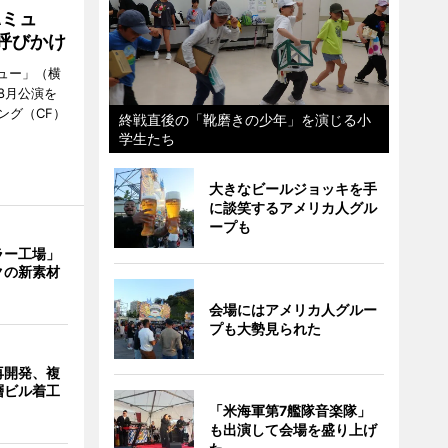
Aミュ
呼びかけ
ミュー」（横
8月公演を
ング（CF）
終戦直後の「靴磨きの少年」を演じる小
学生たち
大きなビールジョッキを手
に談笑するアメリカ人グル
ープも
ラー工場」
クの新素材
会場にはアメリカ人グルー
プも大勢見られた
再開発、複
層ビル着工
「米海軍第7艦隊音楽隊」
も出演して会場を盛り上げ