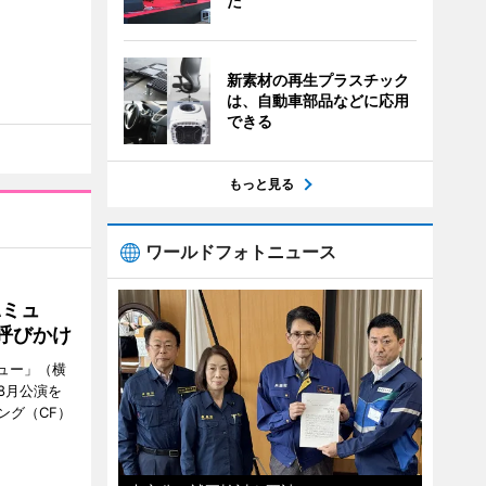
た
新素材の再生プラスチック
は、自動車部品などに応用
できる
もっと見る
ワールドフォトニュース
Aミュ
呼びかけ
ミュー」（横
8月公演を
ング（CF）