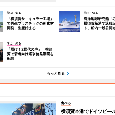
学ぶ・知る
学ぶ・知る
「横須賀サ―キュラー工場」
海洋地球研究船「
で再生プラスチックの新素材
横須賀新港で退役
開発、生産始まる
ト、船内一般公開
学ぶ・知る
「届け！Z世代の声」 横須
賀で若者向け選挙啓発動画を
配信
もっと見る
食べる
横須賀本港でドイツビ―