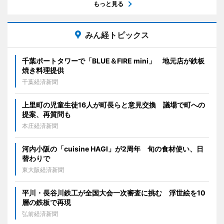
もっと見る
みん経トピックス
千葉ポートタワーで「BLUE＆FIRE mini」 地元店が鉄板
焼き料理提供
千葉経済新聞
上里町の児童生徒16人が町長らと意見交換 議場で町への
提案、再質問も
本庄経済新聞
河内小阪の「cuisine HAGI」が2周年 旬の食材使い、日
替わりで
東大阪経済新聞
平川・長谷川鉄工が全国大会一次審査に挑む 浮世絵を10
層の鉄板で再現
弘前経済新聞