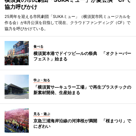
協力呼びかけ
25周年を迎える市民劇団「SUKAミュー」（横須賀市民ミュージカルを
作る会）が8月公演を目指して現在、クラウドファンディング（CF）で
協力を呼びかけている。
食べる
横須賀本港でドイツビ―ルの祭典 「オクトーバー
フェスト」始まる
学ぶ・知る
「横須賀サ―キュラー工場」で再生プラスチックの
新素材開発、生産始まる
見る・遊ぶ
京急三浦海岸沿線の河津桜が満開 「桜まつり」で
にぎわい