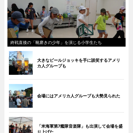
終戦直後の「靴磨きの少年」を演じる小学生たち
大きなビールジョッキを手に談笑するアメリ
カ人グループも
会場にはアメリカ人グループも大勢見られた
「米海軍第7艦隊音楽隊」も出演して会場を盛
り上げた