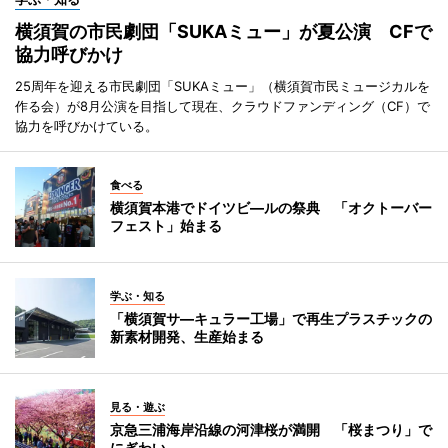
横須賀の市民劇団「SUKAミュー」が夏公演 CFで
協力呼びかけ
25周年を迎える市民劇団「SUKAミュー」（横須賀市民ミュージカルを
作る会）が8月公演を目指して現在、クラウドファンディング（CF）で
協力を呼びかけている。
食べる
横須賀本港でドイツビ―ルの祭典 「オクトーバー
フェスト」始まる
学ぶ・知る
「横須賀サ―キュラー工場」で再生プラスチックの
新素材開発、生産始まる
見る・遊ぶ
京急三浦海岸沿線の河津桜が満開 「桜まつり」で
にぎわい