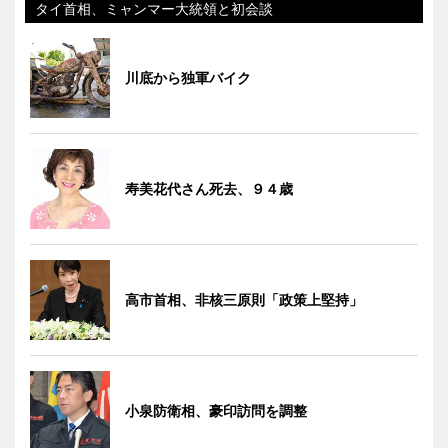
タイ首相、ミャンマー大統領と初会談
川底から独軍バイク
寿美花代さん死去、９４歳
高市首相、非核三原則「政策上堅持」
小泉防衛相、豪印訪問を調整