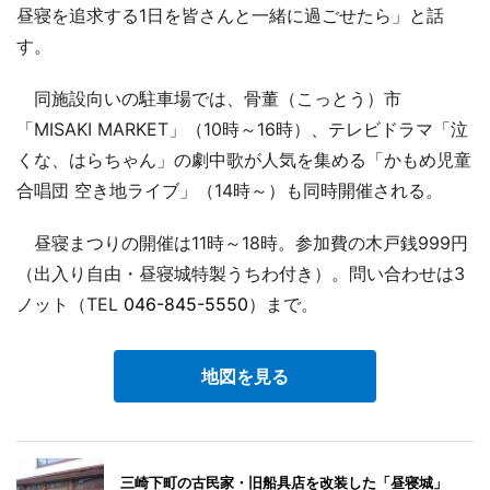
昼寝を追求する1日を皆さんと一緒に過ごせたら」と話
す。
同施設向いの駐車場では、骨董（こっとう）市
「MISAKI MARKET」（10時～16時）、テレビドラマ「泣
くな、はらちゃん」の劇中歌が人気を集める「かもめ児童
合唱団 空き地ライブ」（14時～）も同時開催される。
昼寝まつりの開催は11時～18時。参加費の木戸銭999円
（出入り自由・昼寝城特製うちわ付き）。問い合わせは3
ノット（TEL
046-845-5550
）まで。
地図を見る
三崎下町の古民家・旧船具店を改装した「昼寝城」