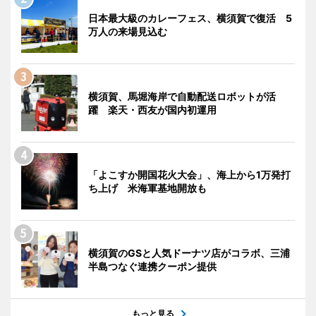
日本最大級のカレーフェス、横須賀で復活 5
万人の来場見込む
横須賀、馬堀海岸で自動配送ロボットが活
躍 楽天・西友が国内初運用
「よこすか開国花火大会」、海上から1万発打
ち上げ 米海軍基地開放も
横須賀のGSと人気ドーナツ店がコラボ、三浦
半島つなぐ連携クーポン提供
もっと見る