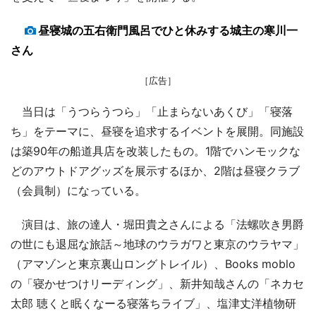
昼寝城の五右衛門風呂でひと休みする城主の寒川一
さん
［広告］
当日は「うつらうつら」「止まらないあくび」「寝落
ち」をテーマに、昼寝を追求するイベントを展開。同施設
は築90年の船道具店を改装したもの。1階でハンモックな
どのアウトドアグッズを展示するほか、2階は昼寝クラブ
（会員制）になっている。
演目は、旅の達人・堀田貴之さんによる「法螺吹き男爵
の世にも退屈な旅話～地球のウラガワと東京のウラヤマ」
（アマゾンと東京裏山ロングトレイル）、Books moblo
の「寝かせつけリーディング」、新井知哉さんの「ネカセ
太郎 聴くと眠くなーる寝落ちライブ」、塩津丈洋植物研