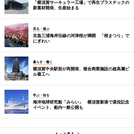
「横須賀サ―キュラー工場」で再生プラスチックの
新素材開発、生産始まる
見る・遊ぶ
京急三浦海岸沿線の河津桜が満開 「桜まつり」で
にぎわい
暮らす・働く
横須賀中央駅前が再開発、複合商業施設の超高層ビ
ル着工へ
学ぶ・知る
海洋地球研究船「みらい」 横須賀新港で退役記念
イベント、船内一般公開も
もっと見る