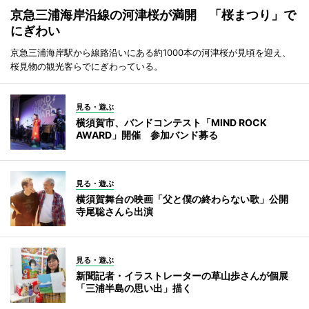
京急三浦海岸沿線の河津桜が満開 「桜まつり」で
にぎわい
京急三浦海岸駅から線路沿いにある約1000本の河津桜が見頃を迎え、
桜見物の観光客らでにぎわっている。
見る・遊ぶ
横須賀市、バンドコンテスト「MIND ROCK
AWARD」開催 参加バンド募る
見る・遊ぶ
横須賀舞台の映画「父と僕の終わらない歌」公開
寺尾聡さんら出演
見る・遊ぶ
新聞記者・イラストレーターの草山歩さんが個展
「三浦半島の思い出」描く