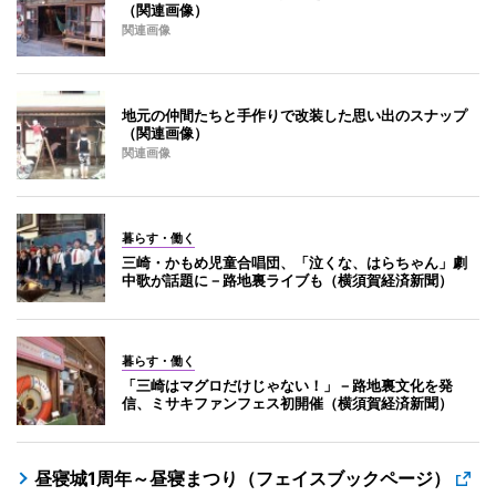
（関連画像）
関連画像
地元の仲間たちと手作りで改装した思い出のスナップ
（関連画像）
関連画像
暮らす・働く
三崎・かもめ児童合唱団、「泣くな、はらちゃん」劇
中歌が話題に－路地裏ライブも（横須賀経済新聞）
暮らす・働く
「三崎はマグロだけじゃない！」－路地裏文化を発
信、ミサキファンフェス初開催（横須賀経済新聞）
昼寝城1周年～昼寝まつり（フェイスブックページ）