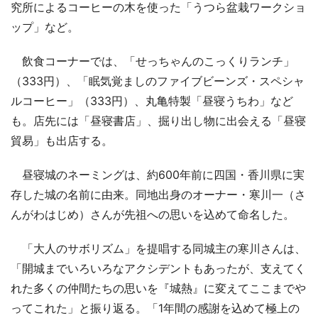
究所によるコーヒーの木を使った「うつら盆栽ワークショ
ップ」など。
飲食コーナーでは、「せっちゃんのこっくりランチ」
（333円）、「眠気覚ましのファイブビーンズ・スペシャ
ルコーヒー」（333円）、丸亀特製「昼寝うちわ」など
も。店先には「昼寝書店」、掘り出し物に出会える「昼寝
貿易」も出店する。
昼寝城のネーミングは、約600年前に四国・香川県に実
存した城の名前に由来。同地出身のオーナー・寒川一（さ
んがわはじめ）さんが先祖への思いを込めて命名した。
「大人のサボリズム」を提唱する同城主の寒川さんは、
「開城までいろいろなアクシデントもあったが、支えてく
れた多くの仲間たちの思いを『城熱』に変えてここまでや
ってこれた」と振り返る。「1年間の感謝を込めて極上の