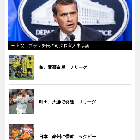
米上院、ブランチ氏の司法長官人事承認
柏、開幕白星 Ｊリーグ
町田、大勝で発進 Ｊリーグ
日本、豪州に惜敗 ラグビー