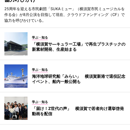
25周年を迎える市民劇団「SUKAミュー」（横須賀市民ミュージカルを
作る会）が8月公演を目指して現在、クラウドファンディング（CF）で
協力を呼びかけている。
学ぶ・知る
「横須賀サ―キュラー工場」で再生プラスチックの
新素材開発、生産始まる
学ぶ・知る
海洋地球研究船「みらい」 横須賀新港で退役記念
イベント、船内一般公開も
学ぶ・知る
「届け！Z世代の声」 横須賀で若者向け選挙啓発
動画を配信