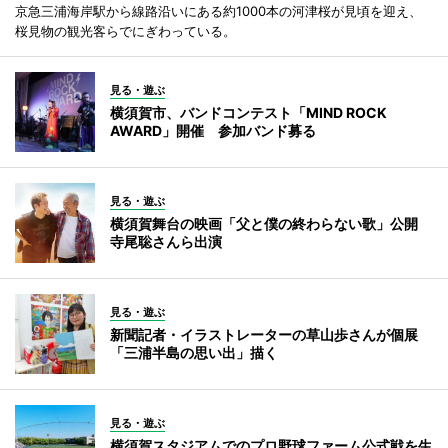
京急三浦海岸駅から線路沿いにある約1000本の河津桜が見頃を迎え、
桜見物の観光客らでにぎわっている。
見る・遊ぶ
横須賀市、バンドコンテスト「MIND ROCK
AWARD」開催 参加バンド募る
見る・遊ぶ
横須賀舞台の映画「父と僕の終わらない歌」公開
寺尾聡さんら出演
見る・遊ぶ
新聞記者・イラストレーターの草山歩さんが個展
「三浦半島の思い出」描く
見る・遊ぶ
横須賀スタジアムでのプロ野球ファーム公式戦を生