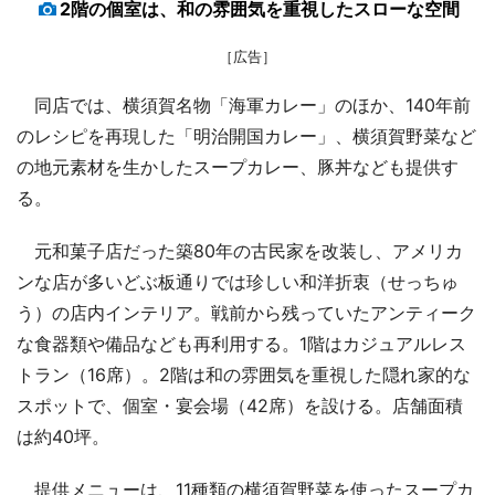
2階の個室は、和の雰囲気を重視したスローな空間
［広告］
同店では、横須賀名物「海軍カレー」のほか、140年前
のレシピを再現した「明治開国カレー」、横須賀野菜など
の地元素材を生かしたスープカレー、豚丼なども提供す
る。
元和菓子店だった築80年の古民家を改装し、アメリカ
ンな店が多いどぶ板通りでは珍しい和洋折衷（せっちゅ
う）の店内インテリア。戦前から残っていたアンティーク
な食器類や備品なども再利用する。1階はカジュアルレス
トラン（16席）。2階は和の雰囲気を重視した隠れ家的な
スポットで、個室・宴会場（42席）を設ける。店舗面積
は約40坪。
提供メニューは、11種類の横須賀野菜を使ったスープカ