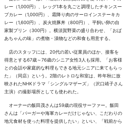
レー（1,000円）、レッグ1本を丸ごと調理したチキンスー
プカレー（1,000円）、霜降り肉のサーロインステーキカ
レー（1,600円）、炭火焼豚丼（800円）、平飼い卵の自
家製プリン（300円）。横須賀野菜の盛り合わせ、「おば
あちゃんの味」の煮物・漬物などの和食も用意する。
店のスタッフには、20代の若い従業員のほか、接客を
得意とする67歳～76歳のシニア女性3人も採用。「お客様
との会話や家庭的な料理もできる地元シニアに来てもらっ
た」（同店）という。2階のレトロな和室は、昨年秋に放
映されたNHKドラマ「シングルマザーズ」（沢口靖子さん
主演）の撮影場所としても使われた。
オーナーの飯田茂さんは59歳の現役サーファー。飯田
さんは「バーガーや海軍カレーだけじゃない、こだわりの
地元食材を使った料理を提供したい」といい、「戦前から