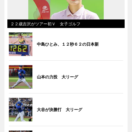
２２歳吉沢がツアー初Ｖ 女子ゴルフ
中島ひとみ、１２秒６２の日本新
山本の力投 大リーグ
大谷が決勝打 大リーグ