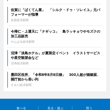
佐賀に「ばくてん屋」 「シルク・ドゥ・ソレイユ」元パ
フォーマーが指導
佐賀経済新聞
今帰仁・上運天に「ナギッコ」 島ラッキョウやモズクの
加工品販売
やんばる経済新聞
沼津「淡島ホテル」が夏限定イベント イラストサービス
や星空観望会など
沼津経済新聞
墨田区役所、「令和8年8月8日婚」 300人超が婚姻届、
開庁前から長い列
すみだ経済新聞
食べる
見る・遊ぶ
買う