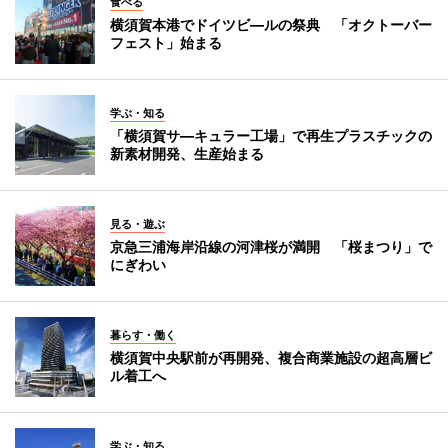
食べる
横須賀本港でドイツビ―ルの祭典 「オクトーバー
フェスト」始まる
学ぶ・知る
「横須賀サ―キュラー工場」で再生プラスチックの
新素材開発、生産始まる
見る・遊ぶ
京急三浦海岸沿線の河津桜が満開 「桜まつり」で
にぎわい
暮らす・働く
横須賀中央駅前が再開発、複合商業施設の超高層ビ
ル着工へ
学ぶ・知る