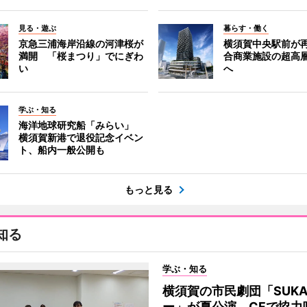
見る・遊ぶ
暮らす・働く
京急三浦海岸沿線の河津桜が
横須賀中央駅前が
満開 「桜まつり」でにぎわ
合商業施設の超高
い
へ
学ぶ・知る
海洋地球研究船「みらい」
横須賀新港で退役記念イベン
ト、船内一般公開も
もっと見る
知る
学ぶ・知る
横須賀の市民劇団「SUK
ー」が夏公演 CFで協力