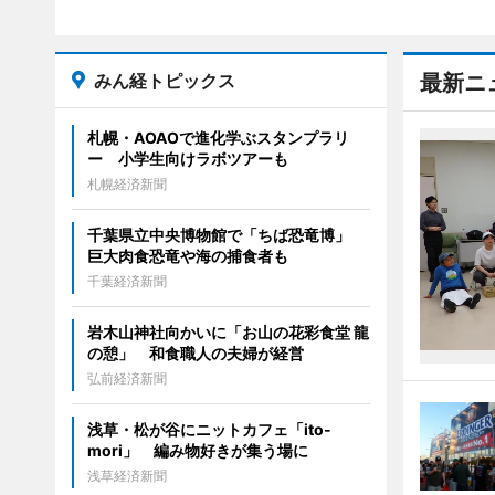
みん経トピックス
最新ニ
札幌・AOAOで進化学ぶスタンプラリ
ー 小学生向けラボツアーも
札幌経済新聞
千葉県立中央博物館で「ちば恐竜博」
巨大肉食恐竜や海の捕食者も
千葉経済新聞
岩木山神社向かいに「お山の花彩食堂 龍
の憩」 和食職人の夫婦が経営
弘前経済新聞
浅草・松が谷にニットカフェ「ito-
mori」 編み物好きが集う場に
浅草経済新聞