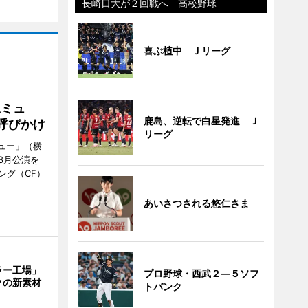
長崎日大が２回戦へ 高校野球
喜ぶ植中 Ｊリーグ
Aミュ
鹿島、逆転で白星発進 Ｊ
呼びかけ
リーグ
ミュー」（横
8月公演を
ング（CF）
あいさつされる悠仁さま
ラー工場」
プロ野球・西武２―５ソフ
クの新素材
トバンク