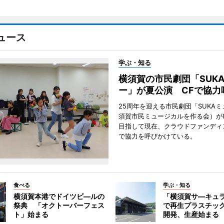
ュース
学ぶ・知る
横須賀の市民劇団「SUK
ー」が夏公演 CFで協力
25周年を迎える市民劇団「SUKA
須賀市民ミュージカルを作る会）が
目指して現在、クラウドファンディ
で協力を呼びかけている。
食べる
学ぶ・知る
横須賀本港でドイツビ―ルの
「横須賀サ―キュ
祭典 「オクトーバーフェス
で再生プラスチッ
ト」始まる
開発、生産始まる