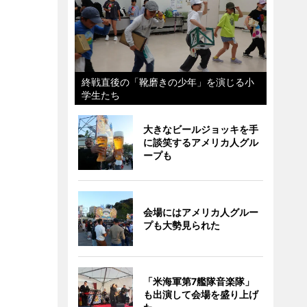
終戦直後の「靴磨きの少年」を演じる小
学生たち
大きなビールジョッキを手
に談笑するアメリカ人グル
ープも
会場にはアメリカ人グルー
プも大勢見られた
「米海軍第7艦隊音楽隊」
も出演して会場を盛り上げ