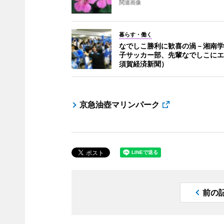
関連画像
暮らす・働く
なでしこ勝利に歓喜の渦－湘南学
子サッカー部、先輩なでしこにエ
須賀経済新聞）
京急油壺マリンパーク
前の