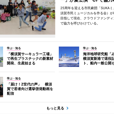
25周年を迎える市民劇団「SUKA
須賀市民ミュージカルを作る会）が
目指して現在、クラウドファンディ
で協力を呼びかけている。
学ぶ・知る
学ぶ・知る
「横須賀サ―キュラー工場」
海洋地球研究船「
で再生プラスチックの新素材
横須賀新港で退役
開発、生産始まる
ト、船内一般公開
学ぶ・知る
「届け！Z世代の声」 横須
賀で若者向け選挙啓発動画を
配信
もっと見る