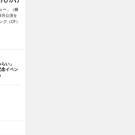
ミュー」（横
8月公演を
ング（CF）
みらい」
記念イベン
も