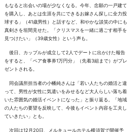
もなると出会いの場が少なくなる。今年、念願の一戸建て
を購入し、あとは生涯を共にできるお嫁さん探しに全力投
球する」（41歳男性）と話すなど、和やかな談笑の中にも
真剣さを垣間見せた。「クリスマスを一緒に過ごす相手を
見つけたい」（39歳女性）という声も。
後日、カップルが成立して2人でデートに出かけた報告
をすると、「ペア食事券1万円分」（先着3組まで）がプレ
ゼントされる。
同会議所担当者の小幡純さんは「若い人たちの婚活と違
って、男性が女性に気遣いをみせるなど大人らしい落ち着
いた雰囲気の婚活イベントになった」と振り返る。「地域
の人たちの要望を反映して、今後もイベント内容を工夫し
ていきたい」とも。
次回は12月20日、メルキュールホテル横須賀で開催予