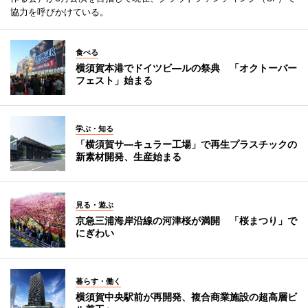
協力を呼びかけている。
食べる
横須賀本港でドイツビ―ルの祭典 「オクトーバー
フェスト」始まる
学ぶ・知る
「横須賀サ―キュラー工場」で再生プラスチックの
新素材開発、生産始まる
見る・遊ぶ
京急三浦海岸沿線の河津桜が満開 「桜まつり」で
にぎわい
暮らす・働く
横須賀中央駅前が再開発、複合商業施設の超高層ビ