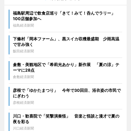
福島駅周辺で飲食店巡り「きて！みて！呑んでラリー」
100店舗参加へ
福島経済新聞
下條村「岡本ファーム」、黒スイカ収穫最盛期 少雨高温
で甘み強く
飯田経済新聞
倉敷・美観地区で「希莉光あかり」新作展 「夏の涼」テ
ーマに28点
倉敷経済新聞
彦根で「ゆかたまつり」 今年で30回目、浴衣姿の市民で
にぎわう
彦根経済新聞
川口・歓喜院で「笑撃演奏怪」 音楽と怪談と漫才で夏の
夜を彩る
川口経済新聞