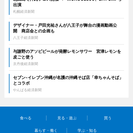
出演
札幌経済新聞
デザイナー・戸田光祐さんが八王子が舞台の漫画動画公
開 商店会との企画も
八王子経済新聞
与謝野のアソビビールが発酵レモンサワー 宮津レモンを
皮ごと使う
京丹後経済新聞
セブン‐イレブン沖縄が名護の沖縄そば店「幸ちゃんそば」
とコラボ
やんばる経済新聞
食べる
見る・遊ぶ
買う
暮らす・働く
学ぶ・知る