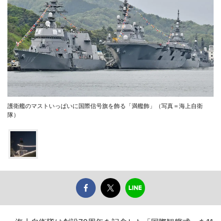
護衛艦のマストいっぱいに国際信号旗を飾る「満艦飾」（写真＝海上自衛
隊）