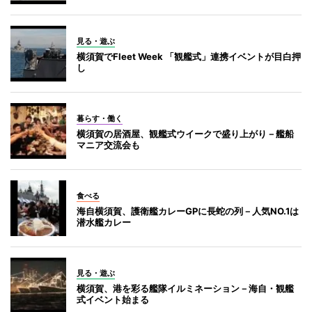
見る・遊ぶ
横須賀でFleet Week 「観艦式」連携イベントが目白押
し
暮らす・働く
横須賀の居酒屋、観艦式ウイークで盛り上がり－艦船
マニア交流会も
食べる
海自横須賀、護衛艦カレーGPに長蛇の列－人気NO.1は
潜水艦カレー
見る・遊ぶ
横須賀、港を彩る艦隊イルミネーション－海自・観艦
式イベント始まる