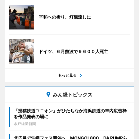
平和への祈り、灯籠流しに
ドイツ、６月熱波で９６００人死亡
もっと見る
みん経トピックス
「投稿鉄道ユニオン」がひたちなか海浜鉄道の車内広告枠
を作品発表の場に
水戸経済新聞
北広島で沖縄フェス開催へ MONGOL800、DA PUMPら