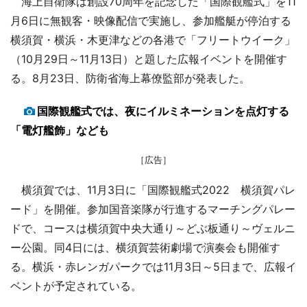
海上自衛隊は創設70周年を記念した「国際観艦式」を11
月6日に無観客・映像配信で実施し、参加艦艇が停泊する
横須賀・横浜・木更津などの各港で「フリートウイーク」
（10月29日～11月13日）と題した広報イベントを開催す
る。8月23日、防衛省海上幕僚監部が発表した。
国際観艦式では、夜にイルミネーションを点灯する
「電灯艦飾」なども
［広告］
横須賀では、11月3日に「国際観艦式2022 横須賀パレ
ード」を開催。参加国音楽隊が行進するマーチングパレー
ドで、コースは横須賀中央大通り～どぶ板通り～ヴェルニ
ー公園。同4日には、横須賀芸術劇場で演奏会も開催す
る。横浜・赤レンガパークでは11月3日～5日まで、広報イ
ベントが予定されている。