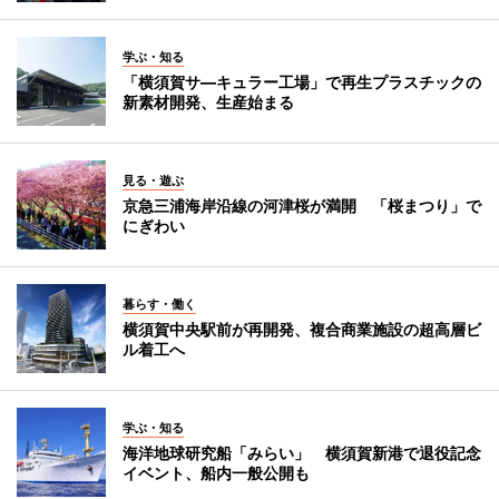
学ぶ・知る
「横須賀サ―キュラー工場」で再生プラスチックの
新素材開発、生産始まる
見る・遊ぶ
京急三浦海岸沿線の河津桜が満開 「桜まつり」で
にぎわい
暮らす・働く
横須賀中央駅前が再開発、複合商業施設の超高層ビ
ル着工へ
学ぶ・知る
海洋地球研究船「みらい」 横須賀新港で退役記念
イベント、船内一般公開も