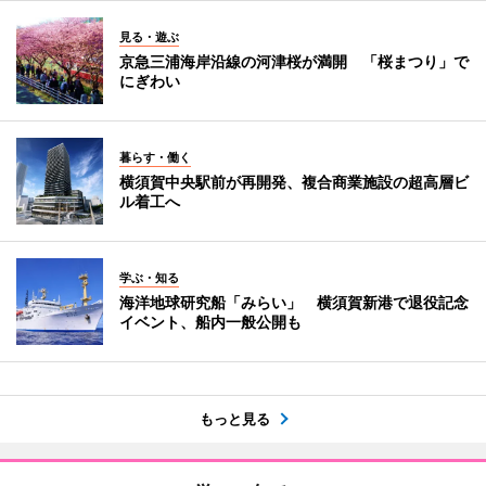
見る・遊ぶ
京急三浦海岸沿線の河津桜が満開 「桜まつり」で
にぎわい
暮らす・働く
横須賀中央駅前が再開発、複合商業施設の超高層ビ
ル着工へ
学ぶ・知る
海洋地球研究船「みらい」 横須賀新港で退役記念
イベント、船内一般公開も
もっと見る