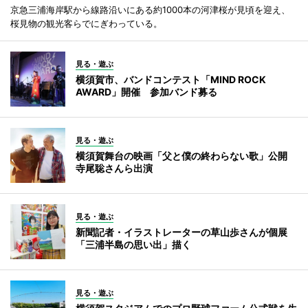
京急三浦海岸駅から線路沿いにある約1000本の河津桜が見頃を迎え、
桜見物の観光客らでにぎわっている。
見る・遊ぶ
横須賀市、バンドコンテスト「MIND ROCK
AWARD」開催 参加バンド募る
見る・遊ぶ
横須賀舞台の映画「父と僕の終わらない歌」公開
寺尾聡さんら出演
見る・遊ぶ
新聞記者・イラストレーターの草山歩さんが個展
「三浦半島の思い出」描く
見る・遊ぶ