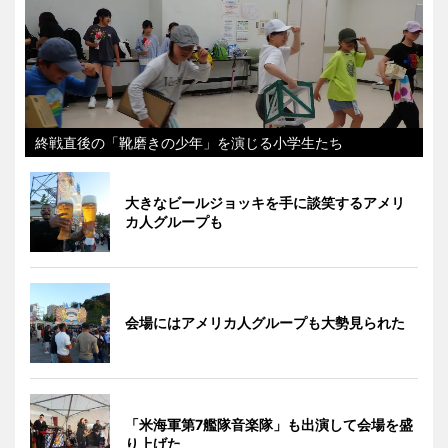
終戦直後の「靴磨きの少年」を演じる小学生たち
大きなビールジョッキを手に談笑するアメリ
カ人グループも
会場にはアメリカ人グループも大勢見られた
「米海軍第7艦隊音楽隊」も出演して会場を盛
り上げた