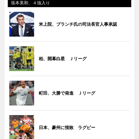
張本美和、４強入り
米上院、ブランチ氏の司法長官人事承認
柏、開幕白星 Ｊリーグ
町田、大勝で発進 Ｊリーグ
日本、豪州に惜敗 ラグビー