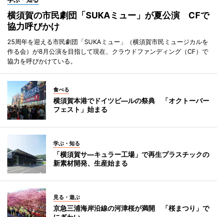
横須賀の市民劇団「SUKAミュー」が夏公演 CFで
協力呼びかけ
25周年を迎える市民劇団「SUKAミュー」（横須賀市民ミュージカルを
作る会）が8月公演を目指して現在、クラウドファンディング（CF）で
協力を呼びかけている。
食べる
横須賀本港でドイツビ―ルの祭典 「オクトーバー
フェスト」始まる
学ぶ・知る
「横須賀サ―キュラー工場」で再生プラスチックの
新素材開発、生産始まる
見る・遊ぶ
京急三浦海岸沿線の河津桜が満開 「桜まつり」で
にぎわい