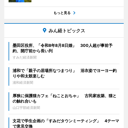
もっと見る
みん経トピックス
墨田区役所、「令和8年8月8日婚」 300人超が事前予
約、開庁前から長い列
すみだ経済新聞
浦和で「親子の居場所なつまつり」 浴衣姿でヨーヨー釣
りや和太鼓楽しむ
浦和経済新聞
厚狭に保護猫カフェ「ねことおちゃ」 古民家改築、猫と
の触れ合いも
山口宇部経済新聞
文花で学生企画の「すみだタウンミーティング」 4テーマ
で意見交換