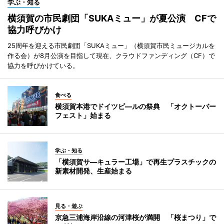
学ぶ・知る
横須賀の市民劇団「SUKAミュー」が夏公演 CFで
協力呼びかけ
25周年を迎える市民劇団「SUKAミュー」（横須賀市民ミュージカルを
作る会）が8月公演を目指して現在、クラウドファンディング（CF）で
協力を呼びかけている。
食べる
横須賀本港でドイツビ―ルの祭典 「オクトーバー
フェスト」始まる
学ぶ・知る
「横須賀サ―キュラー工場」で再生プラスチックの
新素材開発、生産始まる
見る・遊ぶ
京急三浦海岸沿線の河津桜が満開 「桜まつり」で