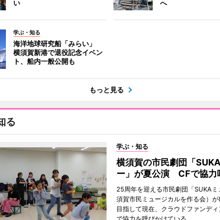
い
へ
学ぶ・知る
海洋地球研究船「みらい」
横須賀新港で退役記念イベン
ト、船内一般公開も
もっと見る
知る
学ぶ・知る
横須賀の市民劇団「SUK
ー」が夏公演 CFで協力
25周年を迎える市民劇団「SUKA
須賀市民ミュージカルを作る会）が
目指して現在、クラウドファンディ
で協力を呼びかけている。