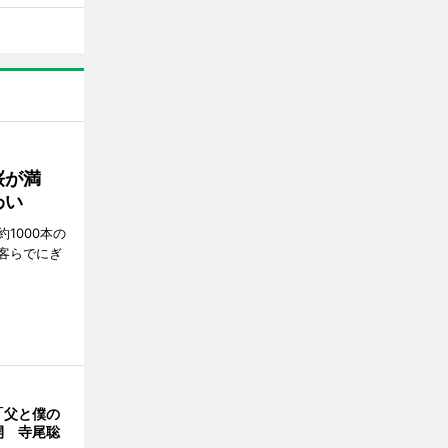
桜が満
わい
1000本の
客らでにぎ
「父と僕の
開 寺尾聡