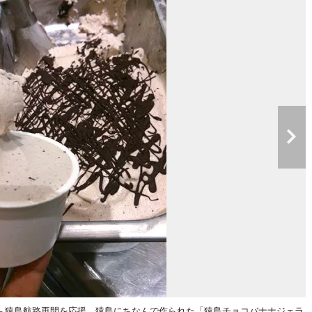
－猿島航路再開を応援。猿島にちなんで作られた「猿島チョコバナナジェラ