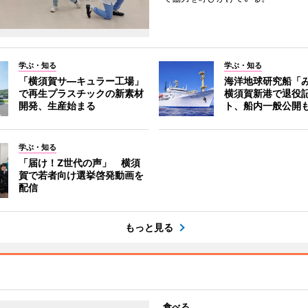
学ぶ・知る
学ぶ・知る
「横須賀サ―キュラー工場」
海洋地球研究船「
で再生プラスチックの新素材
横須賀新港で退役
開発、生産始まる
ト、船内一般公開
学ぶ・知る
「届け！Z世代の声」 横須
賀で若者向け選挙啓発動画を
配信
もっと見る
食べる