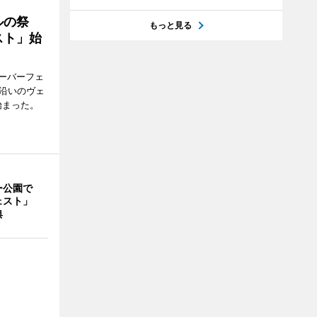
ルの祭
もっと見る
スト」始
ーバーフェ
港沿いのヴェ
始まった。
ー公園で
ェスト」
典