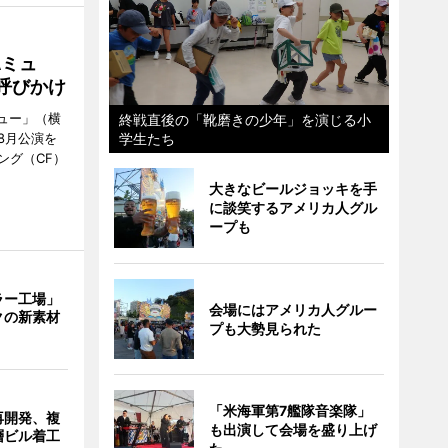
Aミュ
呼びかけ
ミュー」（横
終戦直後の「靴磨きの少年」を演じる小
8月公演を
学生たち
ング（CF）
大きなビールジョッキを手
に談笑するアメリカ人グル
ープも
ラー工場」
会場にはアメリカ人グルー
クの新素材
プも大勢見られた
「米海軍第7艦隊音楽隊」
再開発、複
も出演して会場を盛り上げ
層ビル着工