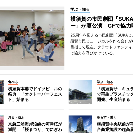
学ぶ・知る
横須賀の市民劇団「SUK
ー」が夏公演 CFで協力
25周年を迎える市民劇団「SUKA
須賀市民ミュージカルを作る会）が
目指して現在、クラウドファンディ
で協力を呼びかけている。
食べる
学ぶ・知る
横須賀本港でドイツビ―ルの
「横須賀サ―キュ
祭典 「オクトーバーフェス
で再生プラスチッ
ト」始まる
開発、生産始まる
見る・遊ぶ
暮らす・働く
京急三浦海岸沿線の河津桜が
横須賀中央駅前が
満開 「桜まつり」でにぎわ
合商業施設の超高