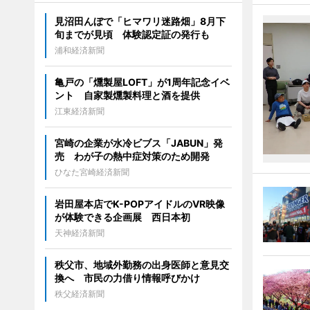
見沼田んぼで「ヒマワリ迷路畑」8月下
旬までが見頃 体験認定証の発行も
浦和経済新聞
亀戸の「燻製屋LOFT」が1周年記念イベ
ント 自家製燻製料理と酒を提供
江東経済新聞
宮崎の企業が水冷ビブス「JABUN」発
売 わが子の熱中症対策のため開発
ひなた宮崎経済新聞
岩田屋本店でK-POPアイドルのVR映像
が体験できる企画展 西日本初
天神経済新聞
秩父市、地域外勤務の出身医師と意見交
換へ 市民の力借り情報呼びかけ
秩父経済新聞