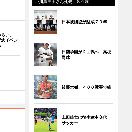
小川真由美さん死去、８６歳
日本被団協が結成７０年
みらい」
記念イベン
も
日南学園が２回戦へ 高校
野球
後藤大樹、４００障害で銀
上田綺世は後半途中交代
サッカー