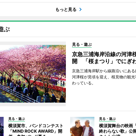
もっと見る
遊ぶ
見る・遊ぶ
京急三浦海岸沿線の河津
開 「桜まつり」でにぎ
京急三浦海岸駅から線路沿いにある約
河津桜が見頃を迎え、桜見物の観光
わっている。
見る・遊ぶ
見る・遊ぶ
横須賀市、バンドコンテスト
横須賀舞台の映画
「MIND ROCK AWARD」開
終わらない歌」公