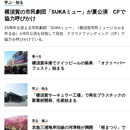
学ぶ・知る
横須賀の市民劇団「SUKAミュー」が夏公演 CFで
協力呼びかけ
25周年を迎える市民劇団「SUKAミュー」（横須賀市民ミュージカルを
作る会）が8月公演を目指して現在、クラウドファンディング（CF）で
協力を呼びかけている。
食べる
横須賀本港でドイツビ―ルの祭典 「オクトーバー
フェスト」始まる
学ぶ・知る
「横須賀サ―キュラー工場」で再生プラスチックの
新素材開発、生産始まる
見る・遊ぶ
京急三浦海岸沿線の河津桜が満開 「桜まつり」で