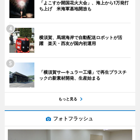
「よこすか開国花火大会」、海上から1万発打
ち上げ 米海軍基地開放も
横須賀、馬堀海岸で自動配送ロボットが活
躍 楽天・西友が国内初運用
「横須賀サ―キュラー工場」で再生プラスチ
ックの新素材開発、生産始まる
もっと見る
フォトフラッシュ