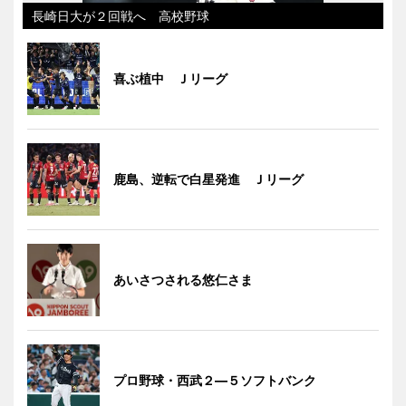
長崎日大が２回戦へ 高校野球
喜ぶ植中 Ｊリーグ
鹿島、逆転で白星発進 Ｊリーグ
あいさつされる悠仁さま
プロ野球・西武２―５ソフトバンク