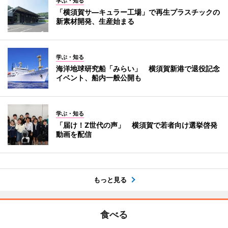
学ぶ・知る
「横須賀サ―キュラー工場」で再生プラスチックの
新素材開発、生産始まる
学ぶ・知る
海洋地球研究船「みらい」 横須賀新港で退役記念
イベント、船内一般公開も
学ぶ・知る
「届け！Z世代の声」 横須賀で若者向け選挙啓発
動画を配信
もっと見る
食べる