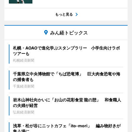
もっと見る
みん経トピックス
札幌・AOAOで進化学ぶスタンプラリー 小学生向けラボ
ツアーも
札幌経済新聞
千葉県立中央博物館で「ちば恐竜博」 巨大肉食恐竜や海
の捕食者も
千葉経済新聞
岩木山神社向かいに「お山の花彩食堂 龍の憩」 和食職人
の夫婦が経営
弘前経済新聞
浅草・松が谷にニットカフェ「ito-mori」 編み物好きが
集う場に