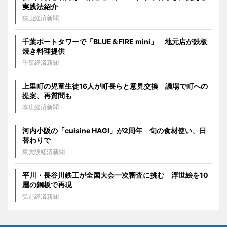
実践法紹介
狭山経済新聞
千葉ポートタワーで「BLUE＆FIRE mini」 地元店が鉄板
焼き料理提供
千葉経済新聞
上里町の児童生徒16人が町長らと意見交換 議場で町への
提案、再質問も
本庄経済新聞
河内小阪の「cuisine HAGI」が2周年 旬の食材使い、日
替わりで
東大阪経済新聞
平川・長谷川鉄工が全国大会一次審査に挑む 浮世絵を10
層の鋼板で再現
弘前経済新聞