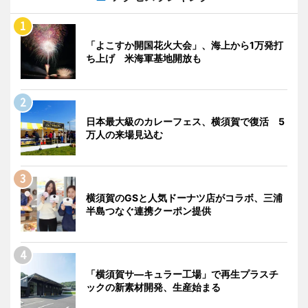
「よこすか開国花火大会」、海上から1万発打
ち上げ 米海軍基地開放も
日本最大級のカレーフェス、横須賀で復活 5
万人の来場見込む
横須賀のGSと人気ドーナツ店がコラボ、三浦
半島つなぐ連携クーポン提供
「横須賀サ―キュラー工場」で再生プラスチ
ックの新素材開発、生産始まる