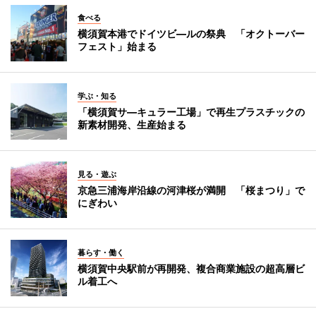
食べる
横須賀本港でドイツビ―ルの祭典 「オクトーバー
フェスト」始まる
学ぶ・知る
「横須賀サ―キュラー工場」で再生プラスチックの
新素材開発、生産始まる
見る・遊ぶ
京急三浦海岸沿線の河津桜が満開 「桜まつり」で
にぎわい
暮らす・働く
横須賀中央駅前が再開発、複合商業施設の超高層ビ
ル着工へ