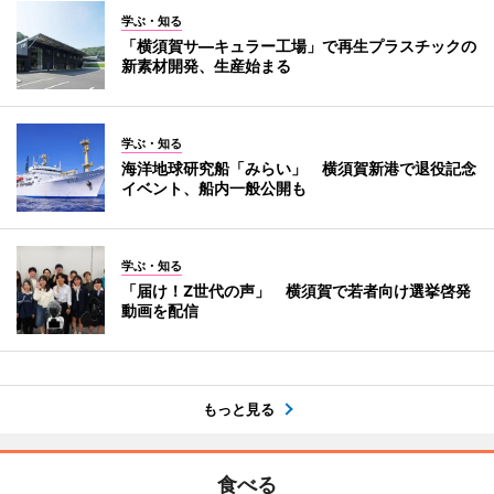
学ぶ・知る
「横須賀サ―キュラー工場」で再生プラスチックの
新素材開発、生産始まる
学ぶ・知る
海洋地球研究船「みらい」 横須賀新港で退役記念
イベント、船内一般公開も
学ぶ・知る
「届け！Z世代の声」 横須賀で若者向け選挙啓発
動画を配信
もっと見る
食べる