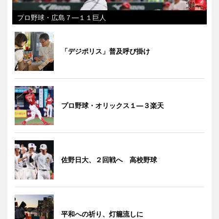
プロ野球・広島７―１１巨人
「デジポリス」普及呼び掛け
プロ野球・オリックス１―３楽天
佐野日大、２回戦へ 高校野球
平和への祈り、灯籠流しに