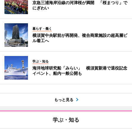
京急三浦海岸沿線の河津桜が満開 「桜まつり」で
にぎわい
暮らす・働く
横須賀中央駅前が再開発、複合商業施設の超高層ビ
ル着工へ
学ぶ・知る
海洋地球研究船「みらい」 横須賀新港で退役記念
イベント、船内一般公開も
もっと見る
学ぶ・知る