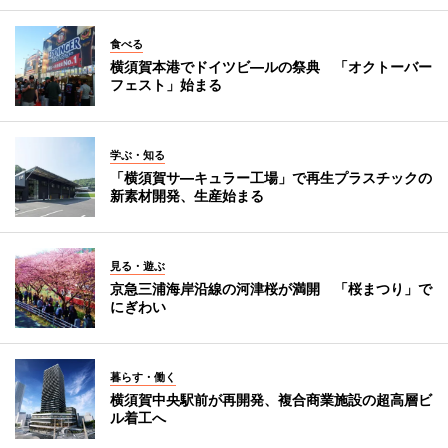
食べる
横須賀本港でドイツビ―ルの祭典 「オクトーバー
フェスト」始まる
学ぶ・知る
「横須賀サ―キュラー工場」で再生プラスチックの
新素材開発、生産始まる
見る・遊ぶ
京急三浦海岸沿線の河津桜が満開 「桜まつり」で
にぎわい
暮らす・働く
横須賀中央駅前が再開発、複合商業施設の超高層ビ
ル着工へ