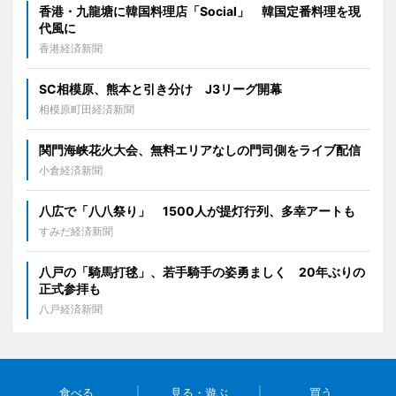
香港・九龍塘に韓国料理店「Social」 韓国定番料理を現
代風に
香港経済新聞
SC相模原、熊本と引き分け J3リーグ開幕
相模原町田経済新聞
関門海峡花火大会、無料エリアなしの門司側をライブ配信
小倉経済新聞
八広で「八八祭り」 1500人が提灯行列、多幸アートも
すみだ経済新聞
八戸の「騎馬打毬」、若手騎手の姿勇ましく 20年ぶりの
正式参拝も
八戸経済新聞
食べる
見る・遊ぶ
買う