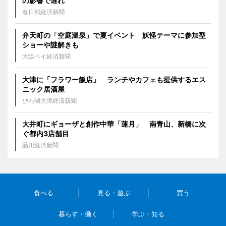
の影響で遅れ
春日部経済新聞
弁天町の「空庭温泉」で夏イベント 妖怪テーマに参加型
ショーや謎解きも
大阪ベイ経済新聞
大津に「フラワー飯店」 ランチやカフェも提供するエス
ニック居酒屋
びわ湖大津経済新聞
大井町にギョーザと創作中華「蓮月」 南青山、新橋に次
ぐ都内3店舗目
品川経済新聞
食べる
見る・遊ぶ
買う
暮らす・働く
学ぶ・知る