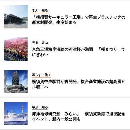
学ぶ・知る
「横須賀サ―キュラー工場」で再生プラスチックの
新素材開発、生産始まる
見る・遊ぶ
京急三浦海岸沿線の河津桜が満開 「桜まつり」で
にぎわい
暮らす・働く
横須賀中央駅前が再開発、複合商業施設の超高層ビ
ル着工へ
学ぶ・知る
海洋地球研究船「みらい」 横須賀新港で退役記念
イベント、船内一般公開も