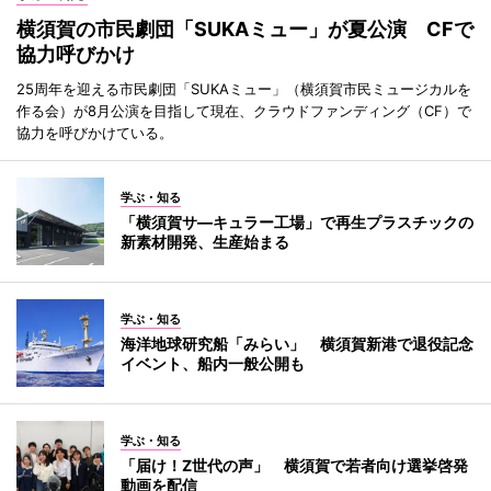
横須賀の市民劇団「SUKAミュー」が夏公演 CFで
協力呼びかけ
25周年を迎える市民劇団「SUKAミュー」（横須賀市民ミュージカルを
作る会）が8月公演を目指して現在、クラウドファンディング（CF）で
協力を呼びかけている。
学ぶ・知る
「横須賀サ―キュラー工場」で再生プラスチックの
新素材開発、生産始まる
学ぶ・知る
海洋地球研究船「みらい」 横須賀新港で退役記念
イベント、船内一般公開も
学ぶ・知る
「届け！Z世代の声」 横須賀で若者向け選挙啓発
動画を配信