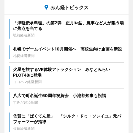
みん経トピックス
「津軽伝承料理」の第2弾 正月や盆、農事など人が集う場
に焦点を当てる
弘前経済新聞
札幌でゲームイベント10月開催へ 高校生向け企画を新設
札幌経済新聞
火星を旅するVR体験アトラクション みなとみらい
PLOT48に登場
ヨコハマ経済新聞
八広で町名誕生60周年祝賀会 小池都知事も祝福
すみだ経済新聞
佐賀に「ばくてん屋」 「シルク・ドゥ・ソレイユ」元パ
フォーマーが指導
佐賀経済新聞