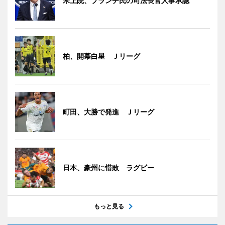
米上院、ブランチ氏の司法長官人事承認
柏、開幕白星 Ｊリーグ
町田、大勝で発進 Ｊリーグ
日本、豪州に惜敗 ラグビー
もっと見る