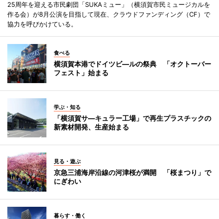
25周年を迎える市民劇団「SUKAミュー」（横須賀市民ミュージカルを
作る会）が8月公演を目指して現在、クラウドファンディング（CF）で
協力を呼びかけている。
食べる
横須賀本港でドイツビ―ルの祭典 「オクトーバー
フェスト」始まる
学ぶ・知る
「横須賀サ―キュラー工場」で再生プラスチックの
新素材開発、生産始まる
見る・遊ぶ
京急三浦海岸沿線の河津桜が満開 「桜まつり」で
にぎわい
暮らす・働く