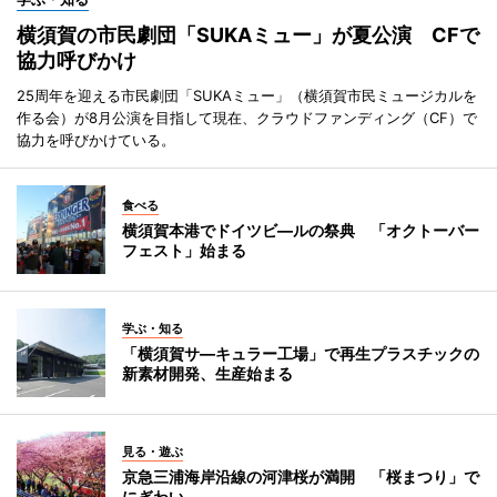
横須賀の市民劇団「SUKAミュー」が夏公演 CFで
協力呼びかけ
25周年を迎える市民劇団「SUKAミュー」（横須賀市民ミュージカルを
作る会）が8月公演を目指して現在、クラウドファンディング（CF）で
協力を呼びかけている。
食べる
横須賀本港でドイツビ―ルの祭典 「オクトーバー
フェスト」始まる
学ぶ・知る
「横須賀サ―キュラー工場」で再生プラスチックの
新素材開発、生産始まる
見る・遊ぶ
京急三浦海岸沿線の河津桜が満開 「桜まつり」で
にぎわい