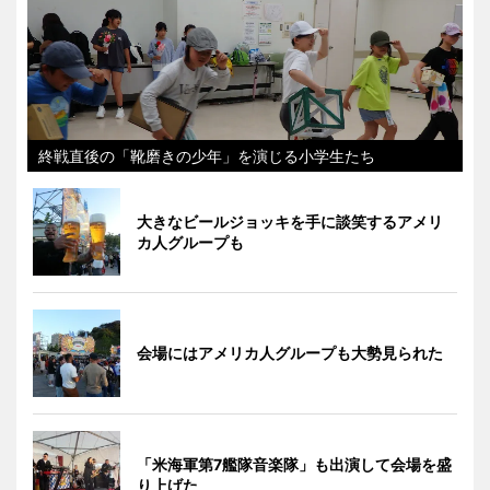
終戦直後の「靴磨きの少年」を演じる小学生たち
大きなビールジョッキを手に談笑するアメリ
カ人グループも
会場にはアメリカ人グループも大勢見られた
「米海軍第7艦隊音楽隊」も出演して会場を盛
り上げた