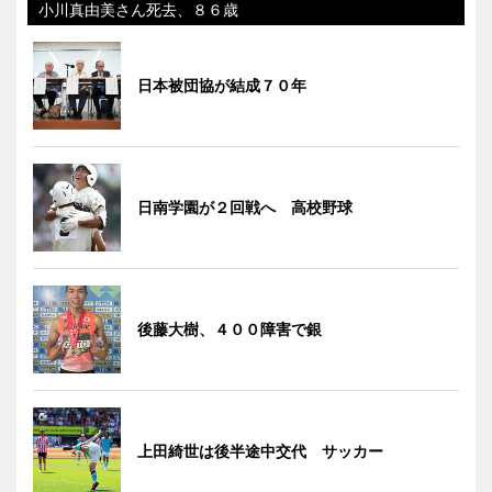
小川真由美さん死去、８６歳
日本被団協が結成７０年
日南学園が２回戦へ 高校野球
後藤大樹、４００障害で銀
上田綺世は後半途中交代 サッカー