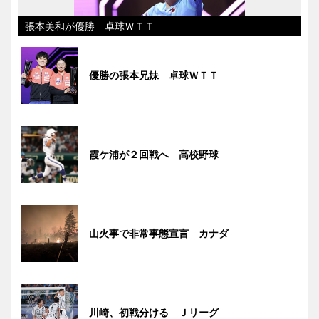
張本美和が優勝 卓球ＷＴＴ
優勝の張本兄妹 卓球ＷＴＴ
霞ケ浦が２回戦へ 高校野球
山火事で非常事態宣言 カナダ
川崎、初戦分ける Ｊリーグ