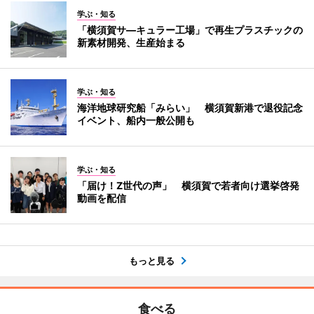
学ぶ・知る
「横須賀サ―キュラー工場」で再生プラスチックの
新素材開発、生産始まる
学ぶ・知る
海洋地球研究船「みらい」 横須賀新港で退役記念
イベント、船内一般公開も
学ぶ・知る
「届け！Z世代の声」 横須賀で若者向け選挙啓発
動画を配信
もっと見る
食べる