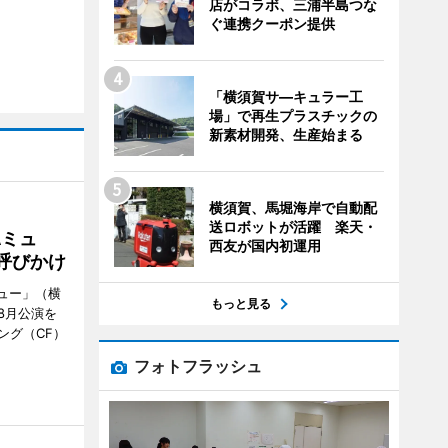
店がコラボ、三浦半島つな
ぐ連携クーポン提供
「横須賀サ―キュラー工
場」で再生プラスチックの
新素材開発、生産始まる
横須賀、馬堀海岸で自動配
送ロボットが活躍 楽天・
Aミュ
西友が国内初運用
呼びかけ
ミュー」（横
もっと見る
8月公演を
ング（CF）
フォトフラッシュ