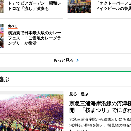
ト」でビアガーデン 昭和レ
「オクトーバーフ
トロな「流し」演奏も
ドイツビールの祭
食べる
横須賀で日本最大級のカレー
フェス 「ご当地カレーグラ
ンプリ」が復活
もっと見る
遊ぶ
見る・遊ぶ
京急三浦海岸沿線の河津
開 「桜まつり」でにぎ
京急三浦海岸駅から線路沿いにある約
河津桜が見頃を迎え、桜見物の観光