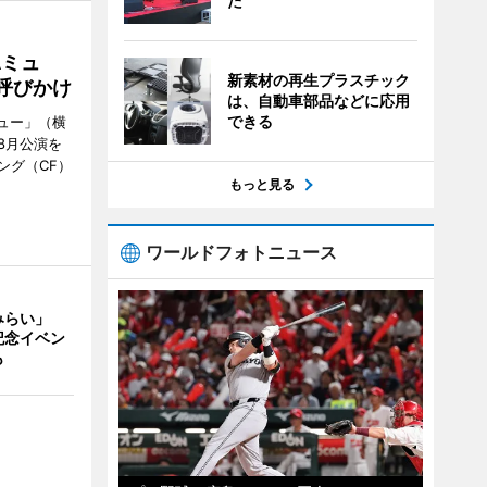
た
Aミュ
新素材の再生プラスチック
呼びかけ
は、自動車部品などに応用
できる
ミュー」（横
8月公演を
ング（CF）
もっと見る
ワールドフォトニュース
みらい」
記念イベン
も