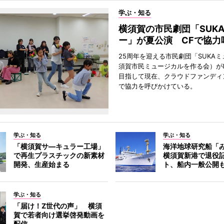
学ぶ・知る
横須賀の市民劇団「SUK
ー」が夏公演 CFで協力
25周年を迎える市民劇団「SUKA
須賀市民ミュージカルを作る会）が
目指して現在、クラウドファンディ
で協力を呼びかけている。
学ぶ・知る
学ぶ・知る
「横須賀サ―キュラー工場」
海洋地球研究船「
で再生プラスチックの新素材
横須賀新港で退役
開発、生産始まる
ト、船内一般公開
学ぶ・知る
「届け！Z世代の声」 横須
賀で若者向け選挙啓発動画を
配信