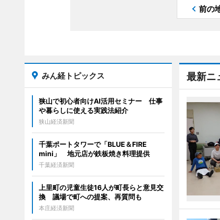
前の
みん経トピックス
最新ニ
狭山で初心者向けAI活用セミナー 仕事
や暮らしに使える実践法紹介
狭山経済新聞
千葉ポートタワーで「BLUE＆FIRE
mini」 地元店が鉄板焼き料理提供
千葉経済新聞
上里町の児童生徒16人が町長らと意見交
換 議場で町への提案、再質問も
本庄経済新聞