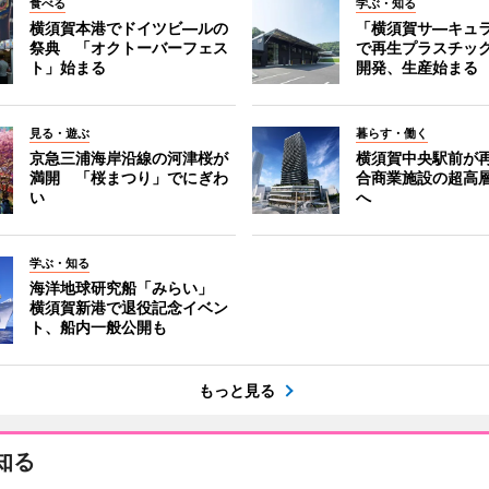
食べる
学ぶ・知る
横須賀本港でドイツビ―ルの
「横須賀サ―キュ
祭典 「オクトーバーフェス
で再生プラスチッ
ト」始まる
開発、生産始まる
見る・遊ぶ
暮らす・働く
京急三浦海岸沿線の河津桜が
横須賀中央駅前が
満開 「桜まつり」でにぎわ
合商業施設の超高
い
へ
学ぶ・知る
海洋地球研究船「みらい」
横須賀新港で退役記念イベン
ト、船内一般公開も
もっと見る
知る