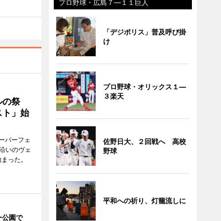
プロ野球・広島７―１１巨人
「デジポリス」普及呼び掛
け
プロ野球・オリックス１―
３楽天
ルの祭
スト」始
ーバーフェ
佐野日大、２回戦へ 高校
港沿いのヴェ
野球
始まった。
平和への祈り、灯籠流しに
ー公園で