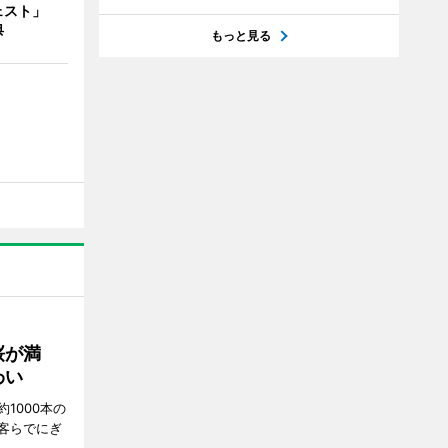
ェスト」
典
もっと見る
桜が満
わい
1000本の
客らでにぎ