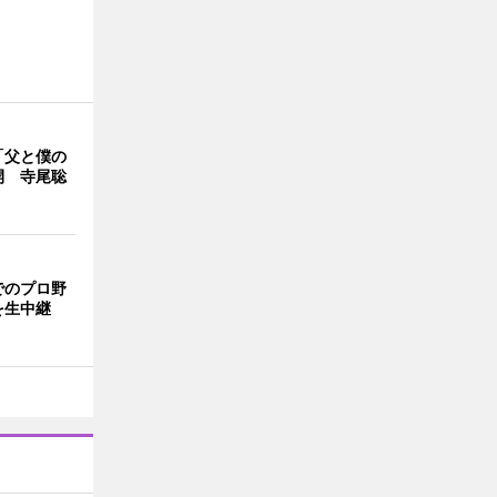
「父と僕の
開 寺尾聡
でのプロ野
を生中継