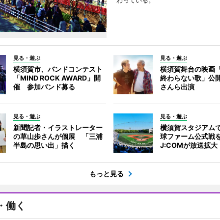
わっている。
見る・遊ぶ
見る・遊ぶ
横須賀市、バンドコンテスト
横須賀舞台の映画
「MIND ROCK AWARD」開
終わらない歌」公
催 参加バンド募る
さんら出演
見る・遊ぶ
見る・遊ぶ
新聞記者・イラストレーター
横須賀スタジアム
の草山歩さんが個展 「三浦
球ファーム公式戦
半島の思い出」描く
J:COMが放送拡大
もっと見る
・働く