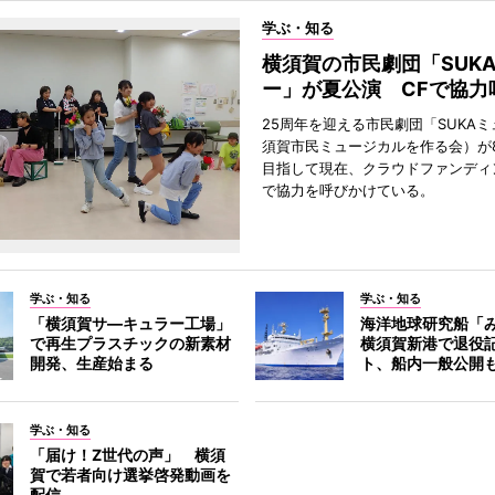
学ぶ・知る
横須賀の市民劇団「SUK
ー」が夏公演 CFで協力
25周年を迎える市民劇団「SUKA
須賀市民ミュージカルを作る会）が
目指して現在、クラウドファンディ
で協力を呼びかけている。
学ぶ・知る
学ぶ・知る
「横須賀サ―キュラー工場」
海洋地球研究船「
で再生プラスチックの新素材
横須賀新港で退役
開発、生産始まる
ト、船内一般公開
学ぶ・知る
「届け！Z世代の声」 横須
賀で若者向け選挙啓発動画を
配信