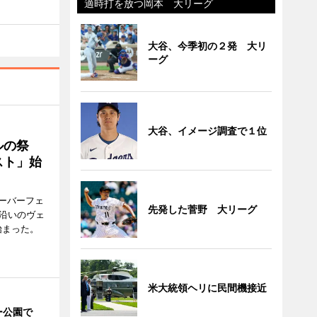
適時打を放つ岡本 大リーグ
大谷、今季初の２発 大リ
ーグ
大谷、イメージ調査で１位
ルの祭
スト」始
ーバーフェ
先発した菅野 大リーグ
港沿いのヴェ
始まった。
米大統領ヘリに民間機接近
ー公園で