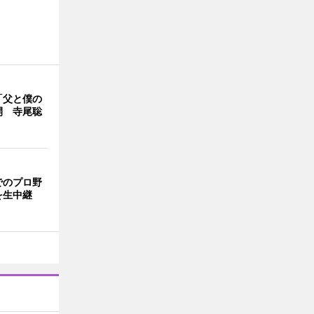
「父と僕の
開 寺尾聡
でのプロ野
を生中継