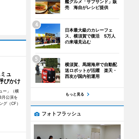
艦グルメ「サブサンド」販
売 海自がレシピ提供
日本最大級のカレーフェ
ス、横須賀で復活 5万人
の来場見込む
横須賀、馬堀海岸で自動配
送ロボットが活躍 楽天・
Aミュ
西友が国内初運用
呼びかけ
ミュー」（横
もっと見る
8月公演を
ング（CF）
フォトフラッシュ