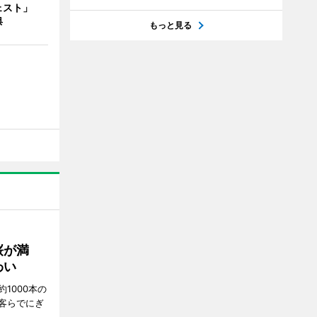
ェスト」
典
もっと見る
桜が満
わい
1000本の
客らでにぎ