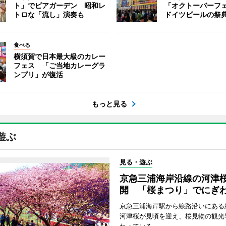
ト」でビアガーデン 昭和レ
「オクトーバーフ
トロな「流し」演奏も
ドイツビールの祭
食べる
横須賀で日本最大級のカレー
フェス 「ご当地カレーグラ
ンプリ」が復活
もっと見る
遊ぶ
見る・遊ぶ
京急三浦海岸沿線の河津
開 「桜まつり」でにぎ
京急三浦海岸駅から線路沿いにある約
河津桜が見頃を迎え、桜見物の観光