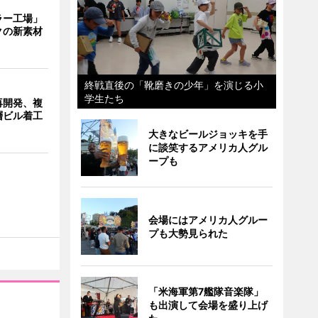
ラー工場」
クの新素材
終戦直後の「靴磨きの少年」を演じる小
学生たち
再開発、複
層ビル着工
大きなビールジョッキを手
に談笑するアメリカ人グル
ープも
会場にはアメリカ人グルー
プも大勢見られた
「米海軍第7艦隊音楽隊」
も出演して会場を盛り上げ