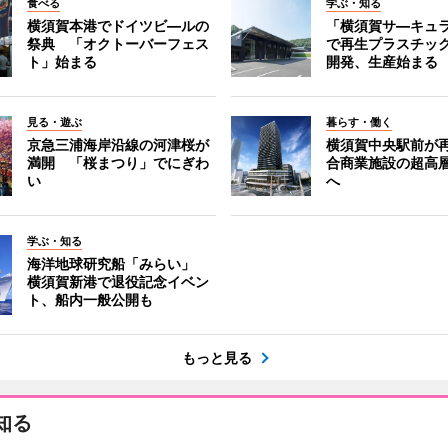
食べる
学ぶ・知る
横須賀本港でドイツビ―ルの
「横須賀サ―キュ
祭典 「オクトーバーフェス
で再生プラスチッ
ト」始まる
開発、生産始まる
見る・遊ぶ
暮らす・働く
京急三浦海岸沿線の河津桜が
横須賀中央駅前が
満開 「桜まつり」でにぎわ
合商業施設の超高
い
へ
学ぶ・知る
海洋地球研究船「みらい」
横須賀新港で退役記念イベン
ト、船内一般公開も
もっと見る
知る