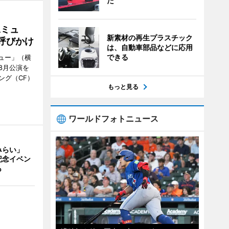
た
Aミュ
新素材の再生プラスチック
呼びかけ
は、自動車部品などに応用
できる
ミュー」（横
8月公演を
ング（CF）
もっと見る
ワールドフォトニュース
みらい」
記念イベン
も