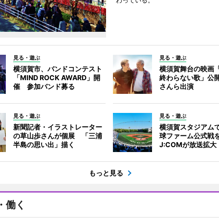
わっている。
見る・遊ぶ
見る・遊ぶ
横須賀市、バンドコンテスト
横須賀舞台の映画
「MIND ROCK AWARD」開
終わらない歌」公
催 参加バンド募る
さんら出演
見る・遊ぶ
見る・遊ぶ
新聞記者・イラストレーター
横須賀スタジアム
の草山歩さんが個展 「三浦
球ファーム公式戦
半島の思い出」描く
J:COMが放送拡大
もっと見る
・働く