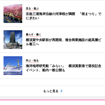
見る・遊ぶ
京急三浦海岸沿線の河津桜が満開 「桜まつり」で
にぎわい
暮らす・働く
横須賀中央駅前が再開発、複合商業施設の超高層ビ
ル着工へ
学ぶ・知る
海洋地球研究船「みらい」 横須賀新港で退役記念
イベント、船内一般公開も
もっと見る