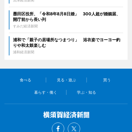
沼津経済新聞
墨田区役所、「令和8年8月8日婚」 300人超が婚姻届、
開庁前から長い列
すみだ経済新聞
浦和で「親子の居場所なつまつり」 浴衣姿でヨーヨー釣
りや和太鼓楽しむ
浦和経済新聞
食べる
見る・遊ぶ
買う
暮らす・働く
学ぶ・知る