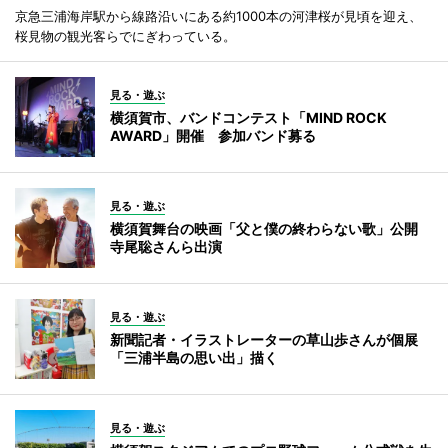
京急三浦海岸駅から線路沿いにある約1000本の河津桜が見頃を迎え、
桜見物の観光客らでにぎわっている。
見る・遊ぶ
横須賀市、バンドコンテスト「MIND ROCK
AWARD」開催 参加バンド募る
見る・遊ぶ
横須賀舞台の映画「父と僕の終わらない歌」公開
寺尾聡さんら出演
見る・遊ぶ
新聞記者・イラストレーターの草山歩さんが個展
「三浦半島の思い出」描く
見る・遊ぶ