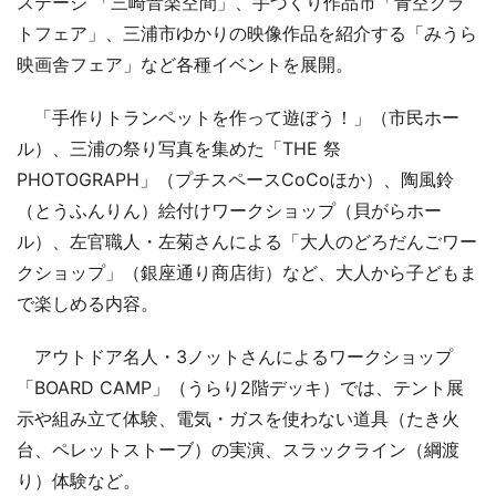
ステージ 「三崎音楽空間」、手づくり作品市「青空クラ
トフェア」、三浦市ゆかりの映像作品を紹介する「みうら
映画舎フェア」など各種イベントを展開。
「手作りトランペットを作って遊ぼう！」（市民ホー
ル）、三浦の祭り写真を集めた「THE 祭
PHOTOGRAPH」（プチスペースCoCoほか）、陶風鈴
（とうふんりん）絵付けワークショップ（貝がらホー
ル）、左官職人・左菊さんによる「大人のどろだんごワー
クショップ」（銀座通り商店街）など、大人から子どもま
で楽しめる内容。
アウトドア名人・3ノットさんによるワークショップ
「BOARD CAMP」（うらり2階デッキ）では、テント展
示や組み立て体験、電気・ガスを使わない道具（たき火
台、ペレットストーブ）の実演、スラックライン（綱渡
り）体験など。