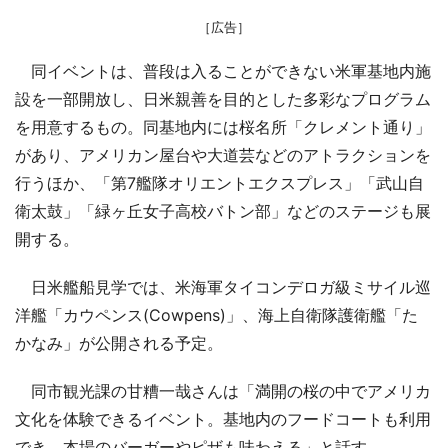
［広告］
同イベントは、普段は入ることができない米軍基地内施
設を一部開放し、日米親善を目的とした多彩なプログラム
を用意するもの。同基地内には桜名所「クレメント通り」
があり、アメリカン屋台や大道芸などのアトラクションを
行うほか、「第7艦隊オリエントエクスプレス」「武山自
衛太鼓」「緑ヶ丘女子高校バトン部」などのステージも展
開する。
日米艦船見学では、米海軍タイコンデロガ級ミサイル巡
洋艦「カウペンス(Cowpens)」、海上自衛隊護衛艦「た
かなみ」が公開される予定。
同市観光課の甘糟一哉さんは「満開の桜の中でアメリカ
文化を体験できるイベント。基地内のフードコートも利用
でき、本場のバーガーやピザも味わえる」と話す。