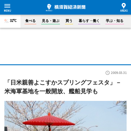
32°C
食べる
見る・遊ぶ
買う
暮らす・働く
学ぶ・知る
2009.03.31
「日米親善よこすかスプリングフェスタ」－
米海軍基地を一般開放、艦船見学も