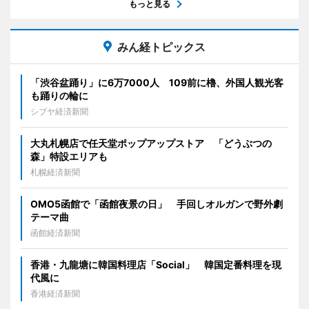
もっと見る
みん経トピックス
「渋谷盆踊り」に6万7000人 109前に櫓、外国人観光客
も踊りの輪に
シブヤ経済新聞
大丸札幌店で任天堂ポップアップストア 「どうぶつの
森」特設エリアも
札幌経済新聞
OMO5函館で「函館夜景の日」 手回しオルガンで野外劇
テーマ曲
函館経済新聞
香港・九龍塘に韓国料理店「Social」 韓国定番料理を現
代風に
香港経済新聞