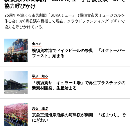
協力呼びかけ
25周年を迎える市民劇団「SUKAミュー」（横須賀市民ミュージカルを
作る会）が8月公演を目指して現在、クラウドファンディング（CF）で
協力を呼びかけている。
食べる
横須賀本港でドイツビ―ルの祭典 「オクトーバー
フェスト」始まる
学ぶ・知る
「横須賀サ―キュラー工場」で再生プラスチックの
新素材開発、生産始まる
見る・遊ぶ
京急三浦海岸沿線の河津桜が満開 「桜まつり」で
にぎわい