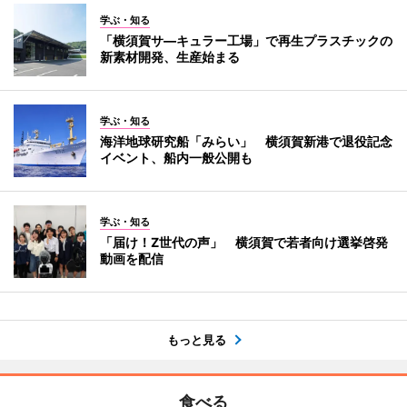
学ぶ・知る
「横須賀サ―キュラー工場」で再生プラスチックの
新素材開発、生産始まる
学ぶ・知る
海洋地球研究船「みらい」 横須賀新港で退役記念
イベント、船内一般公開も
学ぶ・知る
「届け！Z世代の声」 横須賀で若者向け選挙啓発
動画を配信
もっと見る
食べる