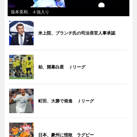
張本美和、４強入り
米上院、ブランチ氏の司法長官人事承認
柏、開幕白星 Ｊリーグ
町田、大勝で発進 Ｊリーグ
日本、豪州に惜敗 ラグビー