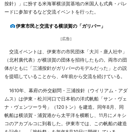
按針）」に扮する米海軍横須賀基地の米国人も式典・パレ
ードに参加するなど交流イベントを行った。
伊東市民と交流する横須賀の「ガリバー」
［広告］
交流イベントは、伊東市の市民団体「大川・唐人社中」
（北村廣代表）が横須賀の団体を招待したもの。両市の団
体がともに「三浦按針がガリバーのモデルだった」との説
を提唱していることから、4年前から交流を続けている。
1610年、幕府の外交顧問・三浦按針（ウイリアム・アダ
ムス）は伊東・松川河口で日本初の洋式帆船「サン・ヴェ
ナ・ヴェンツーラ号」（120トン）を建造。同年8月、同
帆船は横須賀・浦賀港から太平洋を横断し、11月にメキシ
コのアカプルコに到着した。伊東市では、この帆船の建造
を記念し、「按針祭」を毎年8月10日に開催している。