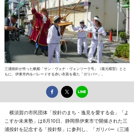
三浦按針が作った帆船「サン・ヴェナ・ヴェンツーラ号」（復元模型）とと
もに、伊東市内をパレードする赤い衣装を着た「ガリバー」。
横須賀の市民団体「按針のまち・逸見を愛する会」「よ
こすか未来塾」は8月10日、静岡県伊東市で開催された三
浦按針を記念する「按針祭」に参列し、「ガリバー（三浦