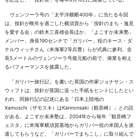
ヴェンツーラ号の「太平洋横断400年」に当たる今回
は、按針が晩年を過ごした横須賀から「按針のまち・逸見
を愛する会」の鈴木三喜雄会長ほか、「よこすか未来塾」
メンバー、身長190センチで「ガリバー」役のキース・ダ
ナルウィッチさん（米海軍2等兵曹）らが式典に参列。全
長5メートルのヴェンツーラ号復元船の前で、偉業を称え
るパフォーマンスを披露した。
「ガリバー旅行記」を書いた英国の作家ジョナサン・ス
ウィフトは、按針が英国に送った手紙をヒントにしたとい
われ、同旅行記の記述にある「日本上陸地の
Xamoschi（ザモスキ）はKannonsaki（観音崎）」との説
がある。よこすか未来塾は、2004年から毎年「観音崎フ
ェスタ」に米海軍横須賀基地からガリバー役の米国人を派
遣してもらうなど、「ガリバーでまちこし」に取り組んで