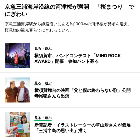
京急三浦海岸沿線の河津桜が満開 「桜まつり」で
にぎわい
京急三浦海岸駅から線路沿いにある約1000本の河津桜が見頃を迎え、
桜見物の観光客らでにぎわっている。
見る・遊ぶ
横須賀市、バンドコンテスト「MIND ROCK
AWARD」開催 参加バンド募る
見る・遊ぶ
横須賀舞台の映画「父と僕の終わらない歌」公開
寺尾聡さんら出演
見る・遊ぶ
新聞記者・イラストレーターの草山歩さんが個展
「三浦半島の思い出」描く