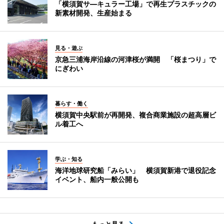
「横須賀サ―キュラー工場」で再生プラスチックの
新素材開発、生産始まる
見る・遊ぶ
京急三浦海岸沿線の河津桜が満開 「桜まつり」で
にぎわい
暮らす・働く
横須賀中央駅前が再開発、複合商業施設の超高層ビ
ル着工へ
学ぶ・知る
海洋地球研究船「みらい」 横須賀新港で退役記念
イベント、船内一般公開も
もっと見る