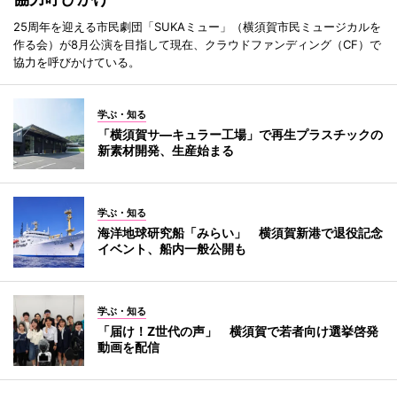
25周年を迎える市民劇団「SUKAミュー」（横須賀市民ミュージカルを
作る会）が8月公演を目指して現在、クラウドファンディング（CF）で
協力を呼びかけている。
学ぶ・知る
「横須賀サ―キュラー工場」で再生プラスチックの
新素材開発、生産始まる
学ぶ・知る
海洋地球研究船「みらい」 横須賀新港で退役記念
イベント、船内一般公開も
学ぶ・知る
「届け！Z世代の声」 横須賀で若者向け選挙啓発
動画を配信