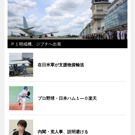
Ｐ１哨戒機、ジブチへ出発
在日米軍が支援物資輸送
プロ野球・日本ハム１―０楽天
内閣・党人事、説明避ける