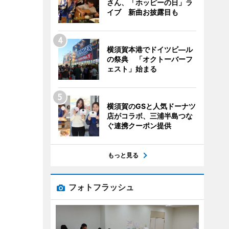
さん、「ホッピーの日」ラ
イブ 新曲お披露目も
横須賀本港でドイツビ―ル
の祭典 「オクトーバーフ
ェスト」始まる
横須賀のGSと人気ドーナツ
店がコラボ、三浦半島つな
ぐ連携クーポン提供
もっと見る
フォトフラッシュ