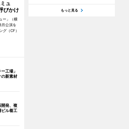
Aミュ
呼びかけ
もっと見る
ミュー」（横
8月公演を
ング（CF）
ラー工場」
クの新素材
再開発、複
層ビル着工