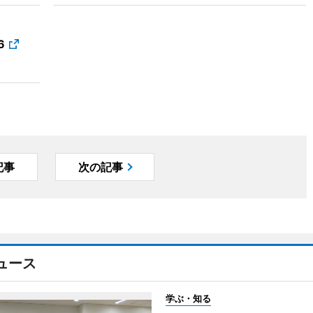
6
記事
次の記事
ュース
学ぶ・知る