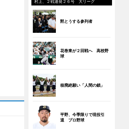
村上、２戦連発２６号 大リーグ
黙とうする参列者
花巻東が２回戦へ 高校野
球
核廃絶願い「人間の鎖」
平野、今季限りで現役引
退 プロ野球