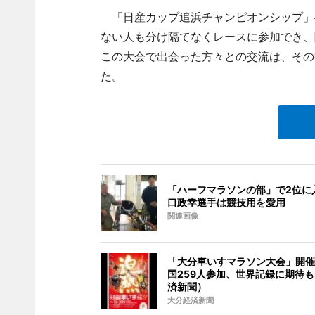
「日産カップ追浜チャンピオンシップ」
ない人も分け隔てなくレースに参加でき、
この大会で出会った方々との交流は、その
た。
「ハーフマラソンの部」で2位に
口政幸選手は競技用を愛用
関連画像
「大分車いすマラソン大会」開催へ
国259人参加、世界記録に期待
済新聞）
大分経済新聞