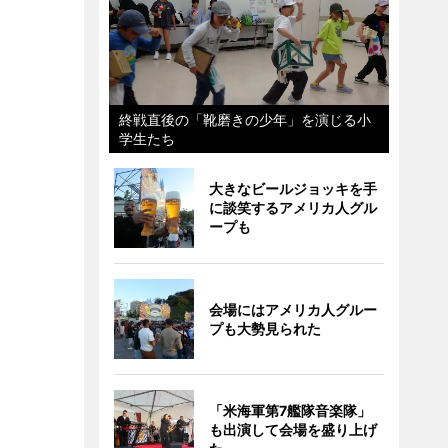
終戦直後の「靴磨きの少年」を演じる小
学生たち
大きなビールジョッキを手
に談笑するアメリカ人グル
ープも
会場にはアメリカ人グルー
プも大勢見られた
「米海軍第7艦隊音楽隊」
も出演して会場を盛り上げ