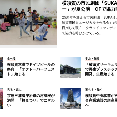
横須賀の市民劇団「SUK
ー」が夏公演 CFで協力
25周年を迎える市民劇団「SUKA
須賀市民ミュージカルを作る会）が
目指して現在、クラウドファンディ
で協力を呼びかけている。
食べる
学ぶ・知る
横須賀本港でドイツビ―ルの
「横須賀サ―キュ
祭典 「オクトーバーフェス
で再生プラスチッ
ト」始まる
開発、生産始まる
見る・遊ぶ
暮らす・働く
京急三浦海岸沿線の河津桜が
横須賀中央駅前が
満開 「桜まつり」でにぎわ
合商業施設の超高
い
へ