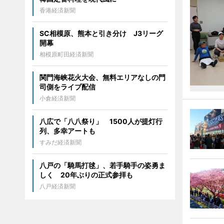
香港経済新聞
SC相模原、熊本と引き分け J3リーグ
開幕
相模原町田経済新聞
関門海峡花火大会、無料エリアなしの門
司側をライブ配信
小倉経済新聞
八広で「八八祭り」 1500人が提灯行
列、多幸アートも
すみだ経済新聞
八戸の「騎馬打毬」、若手騎手の姿勇ま
しく 20年ぶりの正式参拝も
八戸経済新聞