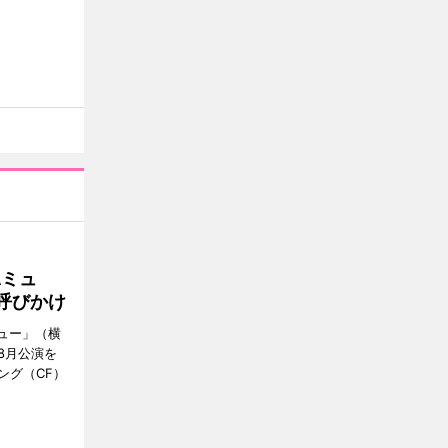
Aミュ
呼びかけ
ミュー」（横
8月公演を
ング（CF）