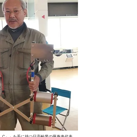
）C」」を手に持つ日高輪業の藤巻進代表