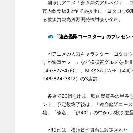
劇場用アニメ「蒼き鋼のアルペジオ ‐アル
市内飲食店3店舗で応援企画「ヨタロウ6
る横須賀観光資源開発検討会が企画。
「連合艦隊コースター」のプレゼン
同アニメの人気キャラクター「ヨタロウ
すか海軍カレー」など横須賀グルメを提供
046-827-4790
）、MIKASA CAFE（本町
046-824-3812
）の3店舗。
各店で20個を用意。映画鑑賞券の半券
ント。予定数終了後は、「連合艦隊コース
雄」「榛名」「伊401」の中から2枚を
同映画は、横須賀を舞台に設定された「