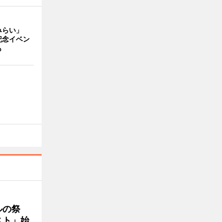
みらい」
記念イベン
も
ルの祭
スト」始