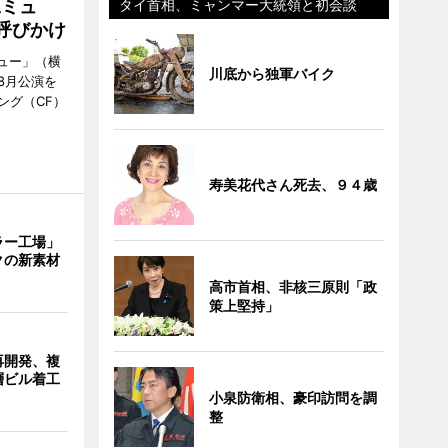
Aミュ
タイ首相、ミャンマー大統領と初会談
呼びかけ
ミュー」（横
川底から独軍バイク
8月公演を
ング（CF）
寿美花代さん死去、９４歳
ラー工場」
クの新素材
高市首相、非核三原則「政
策上堅持」
再開発、複
層ビル着工
小泉防衛相、豪印訪問を調
整