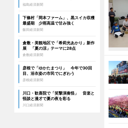
福島経済新聞
下條村「岡本ファーム」、黒スイカ収穫
最盛期 少雨高温で甘み強く
飯田経済新聞
倉敷・美観地区で「希莉光あかり」新作
展 「夏の涼」テーマに28点
倉敷経済新聞
彦根で「ゆかたまつり」 今年で30回
目、浴衣姿の市民でにぎわう
彦根経済新聞
川口・歓喜院で「笑撃演奏怪」 音楽と
怪談と漫才で夏の夜を彩る
川口経済新聞