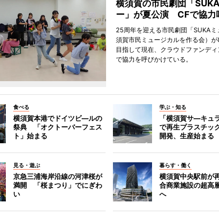
横須賀の市民劇団「SUK
ー」が夏公演 CFで協力
25周年を迎える市民劇団「SUKA
須賀市民ミュージカルを作る会）が
目指して現在、クラウドファンディ
で協力を呼びかけている。
食べる
学ぶ・知る
横須賀本港でドイツビ―ルの
「横須賀サ―キュ
祭典 「オクトーバーフェス
で再生プラスチッ
ト」始まる
開発、生産始まる
見る・遊ぶ
暮らす・働く
京急三浦海岸沿線の河津桜が
横須賀中央駅前が
満開 「桜まつり」でにぎわ
合商業施設の超高
い
へ