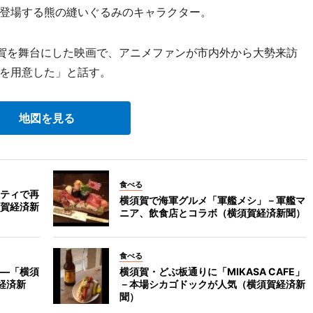
登場する熊の縫いぐるみのキャラクター。
横須賀を舞台にした映画で、アニメファンが市内外から大勢来訪
を用意した」と話す。
地図を見る
食べる
ティで再
横須賀で海軍グルメ「軍艦メシ」－軍艦マ
賀経済新
ニア、飲食店とコラボ（横須賀経済新聞）
食べる
―「横須
横須賀・どぶ板通りに「MIKASA CAFE」
経済新
－本場シカゴドックが人気（横須賀経済新
聞）