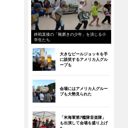
終戦直後の「靴磨きの少年」を演じる小
学生たち
大きなビールジョッキを手
に談笑するアメリカ人グル
ープも
会場にはアメリカ人グルー
プも大勢見られた
「米海軍第7艦隊音楽隊」
も出演して会場を盛り上げ