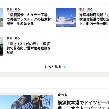
学ぶ・知る
学ぶ・知る
「横須賀サ―キュラー工場」
海洋地球研究船「
で再生プラスチックの新素材
横須賀新港で退役
開発、生産始まる
ト、船内一般公開
学ぶ・知る
「届け！Z世代の声」 横須
賀で若者向け選挙啓発動画を
配信
もっと見る
食べる
横須賀本港でドイツビ―
典 「オクトーバーフェ