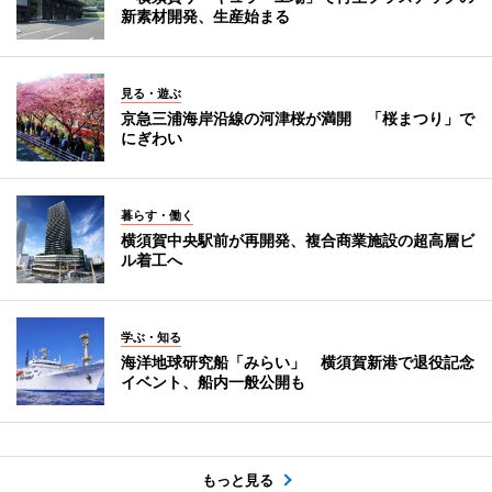
新素材開発、生産始まる
見る・遊ぶ
京急三浦海岸沿線の河津桜が満開 「桜まつり」で
にぎわい
暮らす・働く
横須賀中央駅前が再開発、複合商業施設の超高層ビ
ル着工へ
学ぶ・知る
海洋地球研究船「みらい」 横須賀新港で退役記念
イベント、船内一般公開も
もっと見る