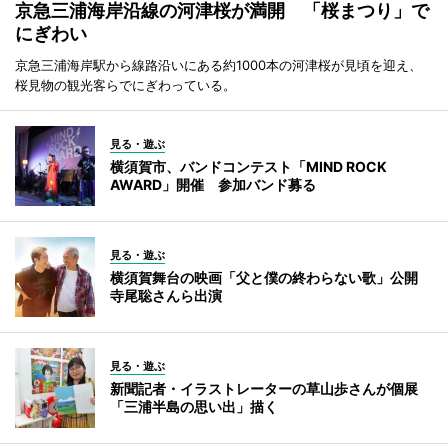
京急三浦海岸沿線の河津桜が満開 「桜まつり」で
にぎわい
京急三浦海岸駅から線路沿いにある約1000本の河津桜が見頃を迎え、
桜見物の観光客らでにぎわっている。
見る・遊ぶ
横須賀市、バンドコンテスト「MIND ROCK
AWARD」開催 参加バンド募る
見る・遊ぶ
横須賀舞台の映画「父と僕の終わらない歌」公開
寺尾聡さんら出演
見る・遊ぶ
新聞記者・イラストレーターの草山歩さんが個展
「三浦半島の思い出」描く