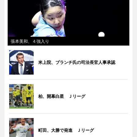
張本美和、４強入り
米上院、ブランチ氏の司法長官人事承認
柏、開幕白星 Ｊリーグ
町田、大勝で発進 Ｊリーグ