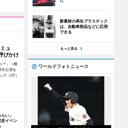
た
新素材の再生プラスチック
は、自動車部品などに応用
できる
Aミュ
もっと見る
呼びかけ
ミュー」（横
ワールドフォトニュース
8月公演を
ング（CF）
みらい」
記念イベン
も