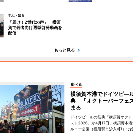
学ぶ・知る
「届け！Z世代の声」 横須
賀で若者向け選挙啓発動画を
配信
もっと見る
食べる
横須賀本港でドイツビ―
典 「オクトーバーフェ
まる
ドイツビールの祭典「横須賀オクト
スト2026」が4月17日、横須賀本
ルニー公園（横須賀市汐入町1）で