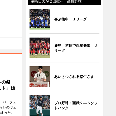
長崎日大が２回戦へ 高校野球
喜ぶ植中 Ｊリーグ
鹿島、逆転で白星発進 Ｊ
リーグ
あいさつされる悠仁さま
ルの祭
スト」始
ーバーフェ
プロ野球・西武２―５ソフ
港沿いのヴェ
トバンク
始まった。