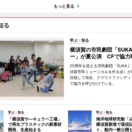
もっと見る
知る
学ぶ・知る
横須賀の市民劇団「SUK
ー」が夏公演 CFで協力
25周年を迎える市民劇団「SUKA
須賀市民ミュージカルを作る会）が
目指して現在、クラウドファンディ
で協力を呼びかけている。
学ぶ・知る
学ぶ・知る
「横須賀サ―キュラー工場」
海洋地球研究船「
で再生プラスチックの新素材
横須賀新港で退役
開発、生産始まる
ト、船内一般公開