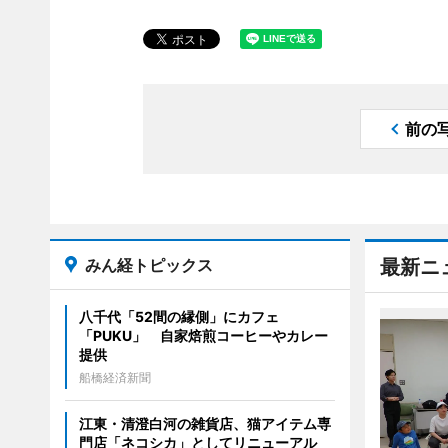
前の
みん経トピックス
最新ニ
八千代「52間の縁側」にカフェ
「PUKU」 自家焙煎コーヒーやカレー
提供
船橋経済新聞
江東・清澄白河の雑貨店、猫アイテム専
門店「ネコシカ」としてリニューアル