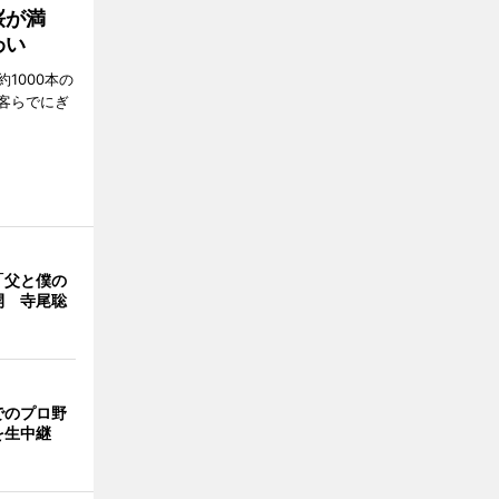
桜が満
わい
1000本の
客らでにぎ
「父と僕の
開 寺尾聡
でのプロ野
を生中継