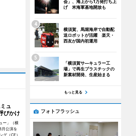
会」、海上から1万発打ち上
げ 米海軍基地開放も
横須賀、馬堀海岸で自動配
送ロボットが活躍 楽天・
西友が国内初運用
「横須賀サ―キュラー工
場」で再生プラスチックの
新素材開発、生産始まる
もっと見る
Aミュ
フォトフラッシュ
呼びかけ
ミュー」（横
8月公演を
ング（CF）