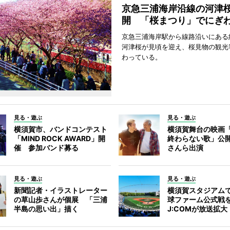
京急三浦海岸沿線の河津
開 「桜まつり」でにぎ
京急三浦海岸駅から線路沿いにある約
河津桜が見頃を迎え、桜見物の観光
わっている。
見る・遊ぶ
見る・遊ぶ
横須賀市、バンドコンテスト
横須賀舞台の映画
「MIND ROCK AWARD」開
終わらない歌」公
催 参加バンド募る
さんら出演
見る・遊ぶ
見る・遊ぶ
新聞記者・イラストレーター
横須賀スタジアム
の草山歩さんが個展 「三浦
球ファーム公式戦
半島の思い出」描く
J:COMが放送拡大