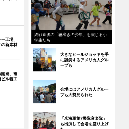
終戦直後の「靴磨きの少年」を演じる小
ラー工場」
学生たち
クの新素材
大きなビールジョッキを手
に談笑するアメリカ人グル
ープも
再開発、複
層ビル着工
会場にはアメリカ人グルー
プも大勢見られた
「米海軍第7艦隊音楽隊」
も出演して会場を盛り上げ