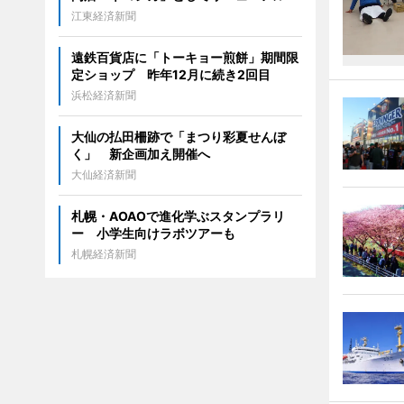
江東経済新聞
遠鉄百貨店に「トーキョー煎餅」期間限
定ショップ 昨年12月に続き2回目
浜松経済新聞
大仙の払田柵跡で「まつり彩夏せんぼ
く」 新企画加え開催へ
大仙経済新聞
札幌・AOAOで進化学ぶスタンプラリ
ー 小学生向けラボツアーも
札幌経済新聞