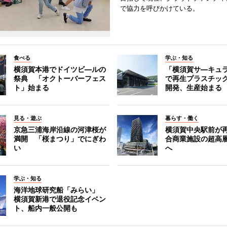
で協力を呼びかけている。
食べる
学ぶ・知る
横須賀本港でドイツビ―ルの
「横須賀サ―キュ
祭典 「オクトーバーフェス
で再生プラスチッ
ト」始まる
開発、生産始まる
見る・遊ぶ
暮らす・働く
京急三浦海岸沿線の河津桜が
横須賀中央駅前が
満開 「桜まつり」でにぎわ
合商業施設の超高
い
へ
学ぶ・知る
海洋地球研究船「みらい」
横須賀新港で退役記念イベン
ト、船内一般公開も