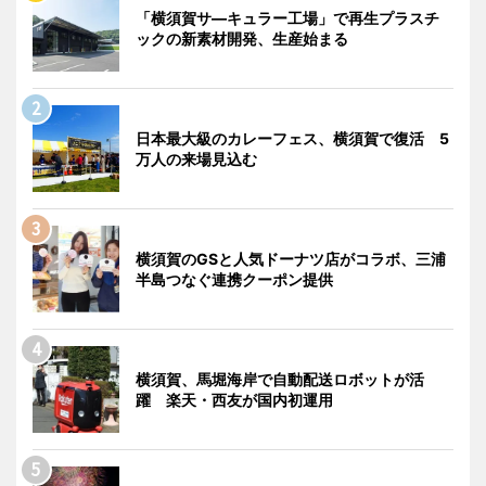
「横須賀サ―キュラー工場」で再生プラスチ
ックの新素材開発、生産始まる
日本最大級のカレーフェス、横須賀で復活 5
万人の来場見込む
横須賀のGSと人気ドーナツ店がコラボ、三浦
半島つなぐ連携クーポン提供
横須賀、馬堀海岸で自動配送ロボットが活
躍 楽天・西友が国内初運用