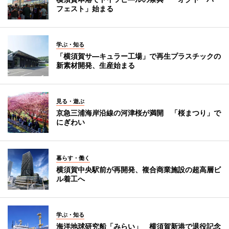
フェスト」始まる
学ぶ・知る
「横須賀サ―キュラー工場」で再生プラスチックの
新素材開発、生産始まる
見る・遊ぶ
京急三浦海岸沿線の河津桜が満開 「桜まつり」で
にぎわい
暮らす・働く
横須賀中央駅前が再開発、複合商業施設の超高層ビ
ル着工へ
学ぶ・知る
海洋地球研究船「みらい」 横須賀新港で退役記念