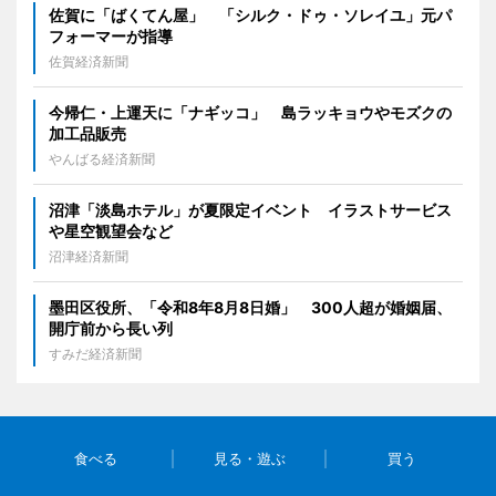
佐賀に「ばくてん屋」 「シルク・ドゥ・ソレイユ」元パ
フォーマーが指導
佐賀経済新聞
今帰仁・上運天に「ナギッコ」 島ラッキョウやモズクの
加工品販売
やんばる経済新聞
沼津「淡島ホテル」が夏限定イベント イラストサービス
や星空観望会など
沼津経済新聞
墨田区役所、「令和8年8月8日婚」 300人超が婚姻届、
開庁前から長い列
すみだ経済新聞
食べる
見る・遊ぶ
買う