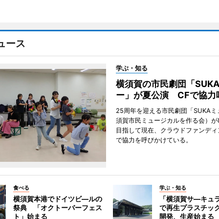
ュース
学ぶ・知る
横須賀の市民劇団「SUK
ー」が夏公演 CFで協力
25周年を迎える市民劇団「SUKA
須賀市民ミュージカルを作る会）が
目指して現在、クラウドファンディ
で協力を呼びかけている。
食べる
学ぶ・知る
横須賀本港でドイツビ―ルの
「横須賀サ―キュ
祭典 「オクトーバーフェス
で再生プラスチッ
ト」始まる
開発、生産始まる