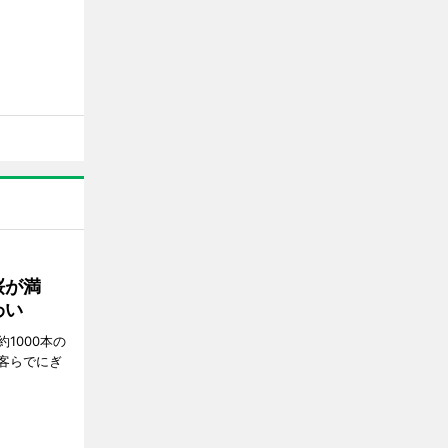
桜が満
わい
1000本の
客らでにぎ