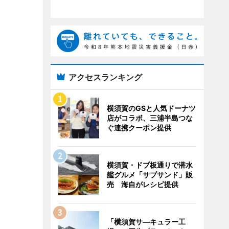
アクセスランキング
横須賀のGSと人気ドーナツ
店がコラボ、三浦半島つな
ぐ連携クーポン提供
横須賀・ドブ板通りで潜水
艦グルメ「サブサンド」販
売 海自がレシピ提供
「横須賀サ―キュラー工