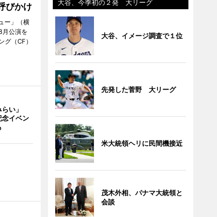
大谷、今季初の２発 大リーグ
呼びかけ
ミュー」（横
8月公演を
大谷、イメージ調査で１位
ング（CF）
先発した菅野 大リーグ
みらい」
記念イベン
も
米大統領ヘリに民間機接近
茂木外相、パナマ大統領と
会談