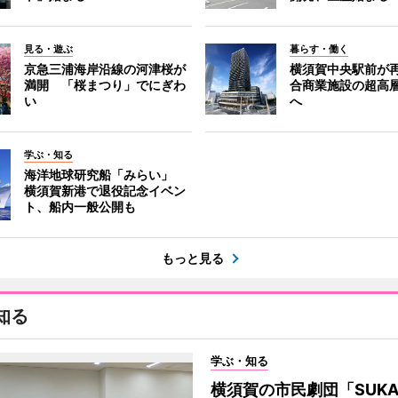
見る・遊ぶ
暮らす・働く
京急三浦海岸沿線の河津桜が
横須賀中央駅前が
満開 「桜まつり」でにぎわ
合商業施設の超高
い
へ
学ぶ・知る
海洋地球研究船「みらい」
横須賀新港で退役記念イベン
ト、船内一般公開も
もっと見る
知る
学ぶ・知る
横須賀の市民劇団「SUK