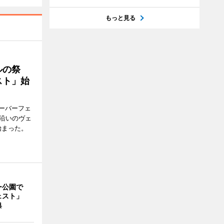
もっと見る
ルの祭
スト」始
ーバーフェ
港沿いのヴェ
始まった。
ー公園で
ェスト」
典