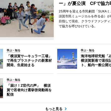
ー」が夏公演 CFで協力
25周年を迎える市民劇団「SUKA
須賀市民ミュージカルを作る会）が
目指して現在、クラウドファンディ
で協力を呼びかけている。
学ぶ・知る
学ぶ・知る
「横須賀サ―キュラー工場」
海洋地球研究船「
で再生プラスチックの新素材
横須賀新港で退役
開発、生産始まる
ト、船内一般公開
学ぶ・知る
「届け！Z世代の声」 横須
賀で若者向け選挙啓発動画を
配信
もっと見る