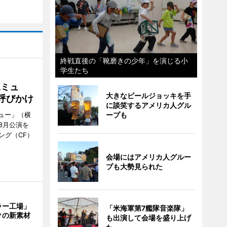
終戦直後の「靴磨きの少年」を演じる小
学生たち
Aミュ
大きなビールジョッキを手
呼びかけ
に談笑するアメリカ人グル
ープも
ミュー」（横
8月公演を
ング（CF）
会場にはアメリカ人グルー
プも大勢見られた
ラー工場」
「米海軍第7艦隊音楽隊」
クの新素材
も出演して会場を盛り上げ