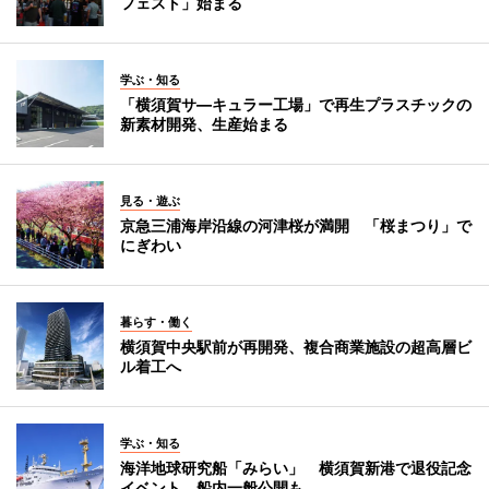
フェスト」始まる
学ぶ・知る
「横須賀サ―キュラー工場」で再生プラスチックの
新素材開発、生産始まる
見る・遊ぶ
京急三浦海岸沿線の河津桜が満開 「桜まつり」で
にぎわい
暮らす・働く
横須賀中央駅前が再開発、複合商業施設の超高層ビ
ル着工へ
学ぶ・知る
海洋地球研究船「みらい」 横須賀新港で退役記念
イベント、船内一般公開も