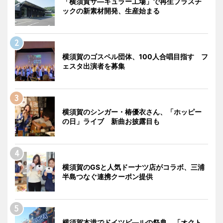
「横須賀サ―キュラー工場」で再生プラスチ
ックの新素材開発、生産始まる
横須賀のゴスペル団体、100人合唱目指す フ
ェスタ出演者を募集
横須賀のシンガー・椿優衣さん、「ホッピー
の日」ライブ 新曲お披露目も
横須賀のGSと人気ドーナツ店がコラボ、三浦
半島つなぐ連携クーポン提供
横須賀本港でドイツビ―ルの祭典 「オクト