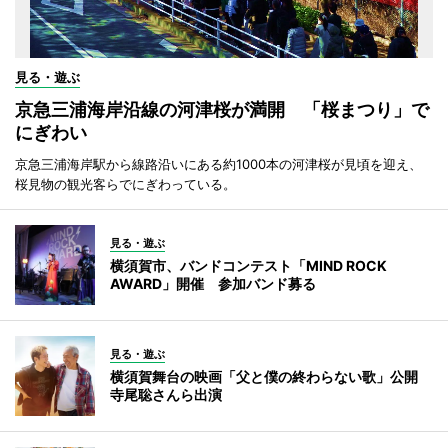
見る・遊ぶ
京急三浦海岸沿線の河津桜が満開 「桜まつり」で
にぎわい
京急三浦海岸駅から線路沿いにある約1000本の河津桜が見頃を迎え、
桜見物の観光客らでにぎわっている。
見る・遊ぶ
横須賀市、バンドコンテスト「MIND ROCK
AWARD」開催 参加バンド募る
見る・遊ぶ
横須賀舞台の映画「父と僕の終わらない歌」公開
寺尾聡さんら出演