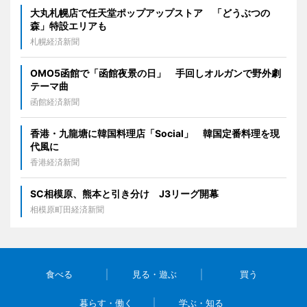
大丸札幌店で任天堂ポップアップストア 「どうぶつの
森」特設エリアも
札幌経済新聞
OMO5函館で「函館夜景の日」 手回しオルガンで野外劇
テーマ曲
函館経済新聞
香港・九龍塘に韓国料理店「Social」 韓国定番料理を現
代風に
香港経済新聞
SC相模原、熊本と引き分け J3リーグ開幕
相模原町田経済新聞
食べる
見る・遊ぶ
買う
暮らす・働く
学ぶ・知る