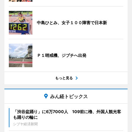
中島ひとみ、女子１００障害で日本新
Ｐ１哨戒機、ジブチへ出発
もっと見る
みん経トピックス
「渋谷盆踊り」に6万7000人 109前に櫓、外国人観光客
も踊りの輪に
シブヤ経済新聞