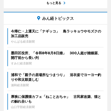
もっと見る
みん経トピックス
今帰仁・上運天に「ナギッコ」 島ラッキョウやモズクの
加工品販売
やんばる経済新聞
墨田区役所、「令和8年8月8日婚」 300人超が婚姻届、
開庁前から長い列
すみだ経済新聞
浦和で「親子の居場所なつまつり」 浴衣姿でヨーヨー釣
りや和太鼓楽しむ
浦和経済新聞
厚狭に保護猫カフェ「ねことおちゃ」 古民家改築、猫と
の触れ合いも
山口宇部経済新聞