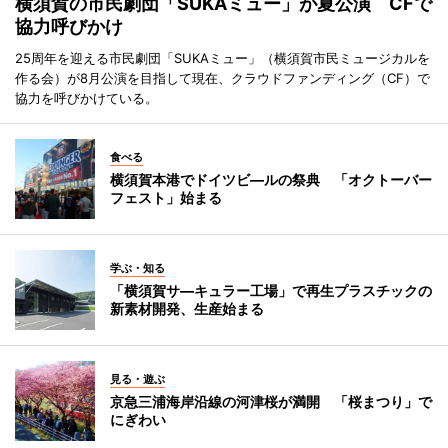
横須賀の市民劇団「SUKAミュー」が夏公演 CFで
協力呼びかけ
25周年を迎える市民劇団「SUKAミュー」（横須賀市民ミュージカルを
作る会）が8月公演を目指して現在、クラウドファンディング（CF）で
協力を呼びかけている。
食べる
横須賀本港でドイツビ―ルの祭典 「オクトーバー
フェスト」始まる
学ぶ・知る
「横須賀サ―キュラー工場」で再生プラスチックの
新素材開発、生産始まる
見る・遊ぶ
京急三浦海岸沿線の河津桜が満開 「桜まつり」で
にぎわい