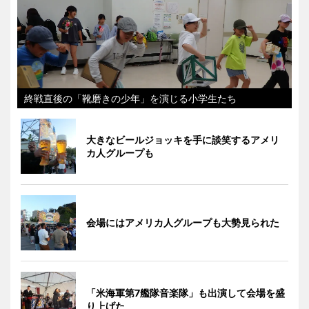
終戦直後の「靴磨きの少年」を演じる小学生たち
大きなビールジョッキを手に談笑するアメリ
カ人グループも
会場にはアメリカ人グループも大勢見られた
「米海軍第7艦隊音楽隊」も出演して会場を盛
り上げた