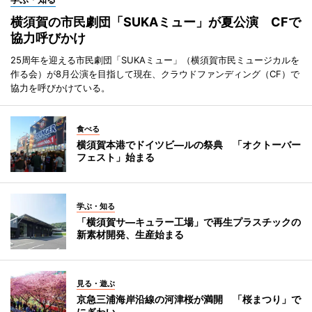
横須賀の市民劇団「SUKAミュー」が夏公演 CFで
協力呼びかけ
25周年を迎える市民劇団「SUKAミュー」（横須賀市民ミュージカルを
作る会）が8月公演を目指して現在、クラウドファンディング（CF）で
協力を呼びかけている。
食べる
横須賀本港でドイツビ―ルの祭典 「オクトーバー
フェスト」始まる
学ぶ・知る
「横須賀サ―キュラー工場」で再生プラスチックの
新素材開発、生産始まる
見る・遊ぶ
京急三浦海岸沿線の河津桜が満開 「桜まつり」で
にぎわい