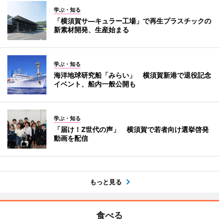
学ぶ・知る
「横須賀サ―キュラー工場」で再生プラスチックの
新素材開発、生産始まる
学ぶ・知る
海洋地球研究船「みらい」 横須賀新港で退役記念
イベント、船内一般公開も
学ぶ・知る
「届け！Z世代の声」 横須賀で若者向け選挙啓発
動画を配信
もっと見る
食べる