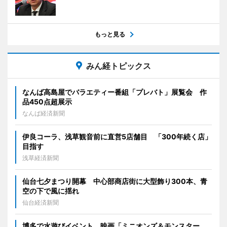
もっと見る
みん経トピックス
なんば高島屋でバラエティー番組「プレバト」展覧会 作
品450点超展示
なんば経済新聞
伊良コーラ、浅草観音前に直営5店舗目 「300年続く店」
目指す
浅草経済新聞
仙台七夕まつり開幕 中心部商店街に大型飾り300本、青
空の下で風に揺れ
仙台経済新聞
博多で水遊びイベント 映画「ミニオンズ＆モンスター