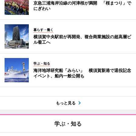
京急三浦海岸沿線の河津桜が満開 「桜まつり」で
にぎわい
暮らす・働く
横須賀中央駅前が再開発、複合商業施設の超高層ビ
ル着工へ
学ぶ・知る
海洋地球研究船「みらい」 横須賀新港で退役記念
イベント、船内一般公開も
もっと見る
学ぶ・知る