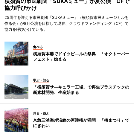
横須賀の市民劇団「SUKAミュー」が夏公演 CFで
協力呼びかけ
25周年を迎える市民劇団「SUKAミュー」（横須賀市民ミュージカルを
作る会）が8月公演を目指して現在、クラウドファンディング（CF）で
協力を呼びかけている。
食べる
横須賀本港でドイツビ―ルの祭典 「オクトーバー
フェスト」始まる
学ぶ・知る
「横須賀サ―キュラー工場」で再生プラスチックの
新素材開発、生産始まる
見る・遊ぶ
京急三浦海岸沿線の河津桜が満開 「桜まつり」で
にぎわい