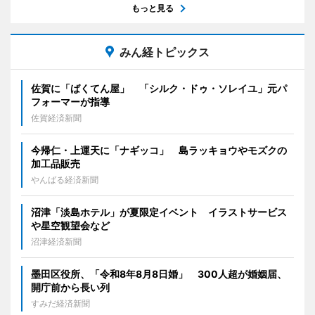
もっと見る
みん経トピックス
佐賀に「ばくてん屋」 「シルク・ドゥ・ソレイユ」元パ
フォーマーが指導
佐賀経済新聞
今帰仁・上運天に「ナギッコ」 島ラッキョウやモズクの
加工品販売
やんばる経済新聞
沼津「淡島ホテル」が夏限定イベント イラストサービス
や星空観望会など
沼津経済新聞
墨田区役所、「令和8年8月8日婚」 300人超が婚姻届、
開庁前から長い列
すみだ経済新聞