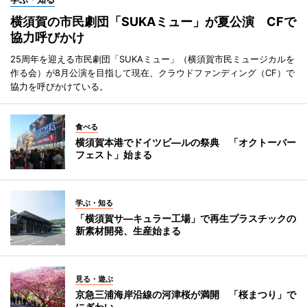
横須賀の市民劇団「SUKAミュー」が夏公演 CFで
協力呼びかけ
25周年を迎える市民劇団「SUKAミュー」（横須賀市民ミュージカルを
作る会）が8月公演を目指して現在、クラウドファンディング（CF）で
協力を呼びかけている。
食べる
横須賀本港でドイツビ―ルの祭典 「オクトーバー
フェスト」始まる
学ぶ・知る
「横須賀サ―キュラー工場」で再生プラスチックの
新素材開発、生産始まる
見る・遊ぶ
京急三浦海岸沿線の河津桜が満開 「桜まつり」で
にぎわい