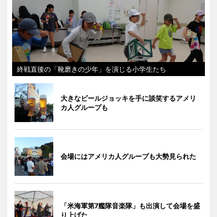
終戦直後の「靴磨きの少年」を演じる小学生たち
大きなビールジョッキを手に談笑するアメリ
カ人グループも
会場にはアメリカ人グループも大勢見られた
「米海軍第7艦隊音楽隊」も出演して会場を盛
り上げた