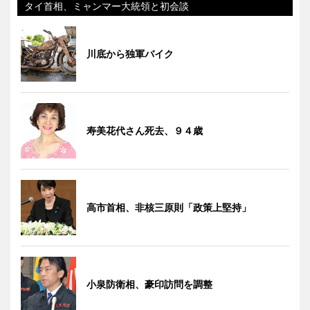
タイ首相、ミャンマー大統領と初会談
川底から独軍バイク
寿美花代さん死去、９４歳
高市首相、非核三原則「政策上堅持」
小泉防衛相、豪印訪問を調整